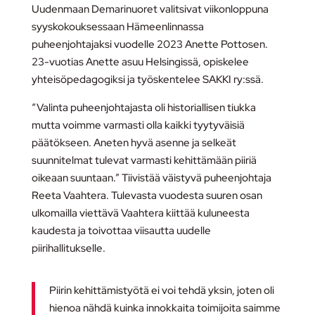
Uudenmaan Demarinuoret valitsivat viikonloppuna
syyskokouksessaan Hämeenlinnassa
puheenjohtajaksi vuodelle 2023 Anette Pottosen.
23-vuotias Anette asuu Helsingissä, opiskelee
yhteisöpedagogiksi ja työskentelee SAKKI ry:ssä.
“Valinta puheenjohtajasta oli historiallisen tiukka
mutta voimme varmasti olla kaikki tyytyväisiä
päätökseen. Aneten hyvä asenne ja selkeät
suunnitelmat tulevat varmasti kehittämään piiriä
oikeaan suuntaan.” Tiivistää väistyvä puheenjohtaja
Reeta Vaahtera. Tulevasta vuodesta suuren osan
ulkomailla viettävä Vaahtera kiittää kuluneesta
kaudesta ja toivottaa viisautta uudelle
piirihallitukselle.
Piirin kehittämistyötä ei voi tehdä yksin, joten oli
hienoa nähdä kuinka innokkaita toimijoita saimme