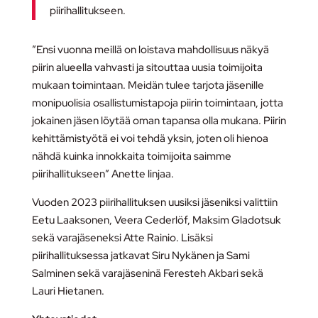
piirihallitukseen.
”Ensi vuonna meillä on loistava mahdollisuus näkyä
piirin alueella vahvasti ja sitouttaa uusia toimijoita
mukaan toimintaan. Meidän tulee tarjota jäsenille
monipuolisia osallistumistapoja piirin toimintaan, jotta
jokainen jäsen löytää oman tapansa olla mukana. Piirin
kehittämistyötä ei voi tehdä yksin, joten oli hienoa
nähdä kuinka innokkaita toimijoita saimme
piirihallitukseen” Anette linjaa.
Vuoden 2023 piirihallituksen uusiksi jäseniksi valittiin
Eetu Laaksonen, Veera Cederlöf, Maksim Gladotsuk
sekä varajäseneksi Atte Rainio. Lisäksi
piirihallituksessa jatkavat Siru Nykänen ja Sami
Salminen sekä varajäseninä Feresteh Akbari sekä
Lauri Hietanen.