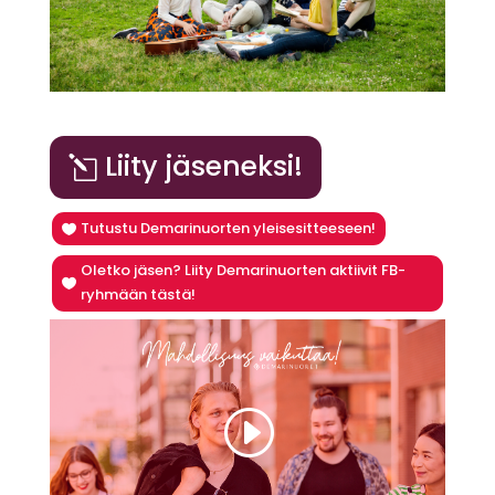
Liity jäseneksi!
Tutustu Demarinuorten yleisesitteeseen!
Oletko jäsen? Liity Demarinuorten aktiivit FB-
ryhmään tästä!