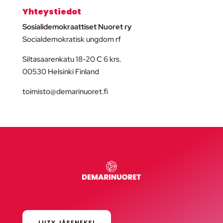
Yhteystiedot
Sosialidemokraattiset Nuoret ry
Socialdemokratisk ungdom rf
Siltasaarenkatu 18-20 C 6 krs.
00530 Helsinki Finland
toimisto@demarinuoret.fi
LIITY JÄSENEKSI