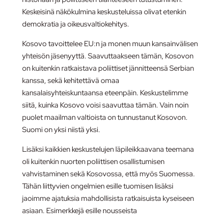
Keskeisinä näkökulmina keskusteluissa olivat etenkin
demokratia ja oikeusvaltiokehitys.
Kosovo tavoittelee EU:n ja monen muun kansainvälisen
yhteisön jäsenyyttä. Saavuttaakseen tämän, Kosovon
on kuitenkin ratkaistava poliittiset jännitteensä Serbian
kanssa, sekä kehitettävä omaa
kansalaisyhteiskuntaansa eteenpäin. Keskustelimme
siitä, kuinka Kosovo voisi saavuttaa tämän. Vain noin
puolet maailman valtioista on tunnustanut Kosovon.
Suomi on yksi niistä yksi.
Lisäksi kaikkien keskustelujen läpileikkaavana teemana
oli kuitenkin nuorten poliittisen osallistumisen
vahvistaminen sekä Kosovossa, että myös Suomessa.
Tähän liittyvien ongelmien esille tuomisen lisäksi
jaoimme ajatuksia mahdollisista ratkaisuista kyseiseen
asiaan. Esimerkkejä esille nousseista