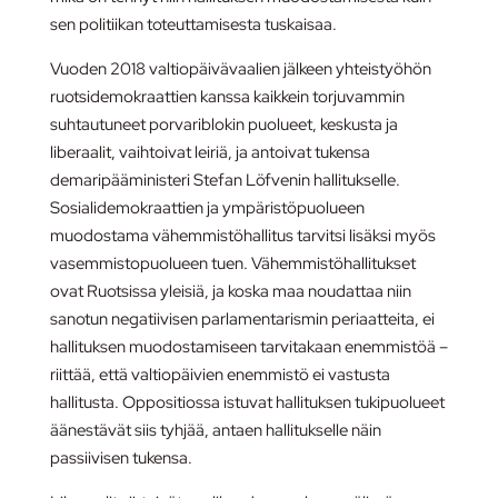
sen politiikan toteuttamisesta tuskaisaa.
Vuoden 2018 valtiopäivävaalien jälkeen yhteistyöhön
ruotsidemokraattien kanssa kaikkein torjuvammin
suhtautuneet porvariblokin puolueet, keskusta ja
liberaalit, vaihtoivat leiriä, ja antoivat tukensa
demaripääministeri Stefan Löfvenin hallitukselle.
Sosialidemokraattien ja ympäristöpuolueen
muodostama vähemmistöhallitus tarvitsi lisäksi myös
vasemmistopuolueen tuen. Vähemmistöhallitukset
ovat Ruotsissa yleisiä, ja koska maa noudattaa niin
sanotun negatiivisen parlamentarismin periaatteita, ei
hallituksen muodostamiseen tarvitakaan enemmistöä –
riittää, että valtiopäivien enemmistö ei vastusta
hallitusta. Oppositiossa istuvat hallituksen tukipuolueet
äänestävät siis tyhjää, antaen hallitukselle näin
passiivisen tukensa.