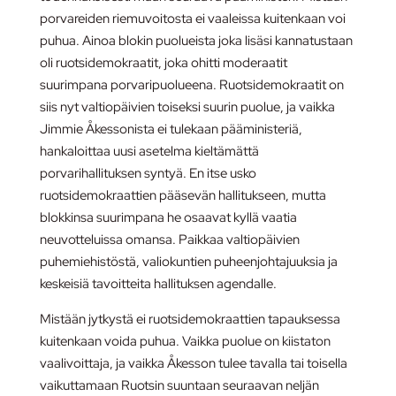
porvareiden riemuvoitosta ei vaaleissa kuitenkaan voi
puhua. Ainoa blokin puolueista joka lisäsi kannatustaan
oli ruotsidemokraatit, joka ohitti moderaatit
suurimpana porvaripuolueena. Ruotsidemokraatit on
siis nyt valtiopäivien toiseksi suurin puolue, ja vaikka
Jimmie Åkessonista ei tulekaan pääministeriä,
hankaloittaa uusi asetelma kieltämättä
porvarihallituksen syntyä. En itse usko
ruotsidemokraattien pääsevän hallitukseen, mutta
blokkinsa suurimpana he osaavat kyllä vaatia
neuvotteluissa omansa. Paikkaa valtiopäivien
puhemiehistöstä, valiokuntien puheenjohtajuuksia ja
keskeisiä tavoitteita hallituksen agendalle.
Mistään jytkystä ei ruotsidemokraattien tapauksessa
kuitenkaan voida puhua. Vaikka puolue on kiistaton
vaalivoittaja, ja vaikka Åkesson tulee tavalla tai toisella
vaikuttamaan Ruotsin suuntaan seuraavan neljän