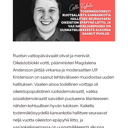
Ruotsin valtiopäivävaalit olivat ja menivät.
Oikeistoblokki voitti, pääministeri Magdalena
Andersson jättää virkansa ja moderaattien Ulf
Kristersson on saanut tehtäväkseen muodostaa uuden
hallituksen. Vaalien ainoa todellinen voittaja oli
oikeistopopulistinen ruotsidemokraatit, vaikka
sosialidemokraatit saivatkin puolueena tilanteeseen
nähden kohtuullisen hyvän tuloksen. Kaikella
todennäköisyydellä kansankotia hallitsee seuraavat
neljä vuotta oikeiston epäpyhä liitto, ja
vaa’ankieliasemassa on uusnatsiliikkeestä alkunsa