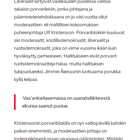
Liberaalit siirtyivät vaalikauden puolessa välissä
takaisin porvarileiriin, jonka johtajana ja
pääministeriehdokkaana on jo viisi vuotta ollut
moderaattien, eli maltillisen kokoomuksen
puheenjohtaja Ulf Kristersson. Porvariblokkiin kuuluvat
siis moderaatit, kristillisdemokraatit, liberaalit ja
ruotsidemokraatit, joka on viime vuosina ikään kuin
hyväksytty perheeseen. Hallitukseen eivät porvarit
ruotsidemokraatteja halua. mutta hallituksen
tukipuolueeksi Jimmie Åkessonin luotsaama porukka
kyllä kelpaa.
Vaa’ankieliasemassa on uusnatsiliikkeestä
alkunsa saanut puolue.
Kristerssonin porvariblokilla on nyt valtiopäivillä kahden
paikan enemmistö, ja moderaattien johtaja on
todennäköisesti maan seuraava pääministeri. Mistään