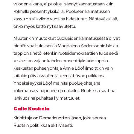
vuoden aikana, ei puolue lisännyt kannatustaan kuin
kolmella prosenttiyksiköllä. Puolueen kannatuksen
kasvu on siis viime vuosina hidastunut. Nähtäväksi jää,
onko myös katto nyt saavutettu.
Muutenkin muutokset puolueiden kannatuksessa olivat
pieniä: vaalituloksen ja Magdalena Anderssonin blokin
tappion sinetöi etenkin ruotsidemokraattien tulos sekä
keskustan vajaan kahden prosenttiyksikön tappio.
Keskustan puheenjohtaja Annie Lööf ilmoittikin vain
joitakin päiviä vaalien jälkeen jättävän paikkansa.
Yhdeksi syyksi Lööf mainitsi puoluejohtajana
kokemansa vihapuheen ja uhkailut. Ruotsissa saattaa
lähivuosina puhaltaa kylmät tuulet.
Calle Koskela
Kirjoittaja on Demarinuorten jäsen, joka seuraa
Ruotsin politiikkaa aktiivisesti.