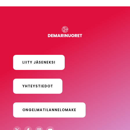
LIITY JÄSENEKSI
YHTEYSTIEDOT
ONGELMATILANNELOMAKE