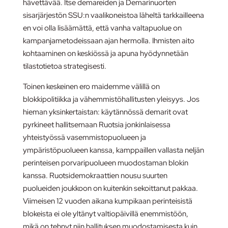
hävettävää. Itse demareiden ja Demarinuorten
sisarjärjestön SSU:n vaalikoneistoa läheltä tarkkailleena
en voi olla lisäämättä, että vanha valtapuolue on
kampanjametodeissaan ajan hermolla. Ihmisten aito
kohtaaminen on keskiössä ja apuna hyödynnetään
tilastotietoa strategisesti.
Toinen keskeinen ero maidemme välillä on
blokkipolitiikka ja vähemmistöhallitusten yleisyys. Jos
hieman yksinkertaistan: käytännössä demarit ovat
pyrkineet hallitsemaan Ruotsia jonkinlaisessa
yhteistyössä vasemmistopuolueen ja
ympäristöpuolueen kanssa, kamppaillen vallasta neljän
perinteisen porvaripuolueen muodostaman blokin
kanssa. Ruotsidemokraattien nousu suurten
puolueiden joukkoon on kuitenkin sekoittanut pakkaa.
Viimeisen 12 vuoden aikana kumpikaan perinteisistä
blokeista ei ole yltänyt valtiopäivillä enemmistöön,
mikä on tehnyt niin hallituksen muodostamisesta kuin