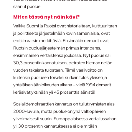
saanut puolue.
Miten tässä nyt näin kävi?
Vaikka Suomi ja Ruotsi ovat historialtaan, kulttuuriltaan
ja poliittiselta järjestelmään kovin samanlaisia, ovat
erotkin varsin merkittäviä. Ensinnäkin demarit ovat
Ruotsin puoluejärjestelmän primus inter pares,
ensimmäinen vertaistensa joukossa. Nyt puolue sai
30,3 prosentin kannatuksen, petraten hieman neljän
vuoden takaista tulostaan. Tämä vaalivoitto on
kuitenkin puolueen toiseksi surkein tulos yleisen ja
yhtäläisen äänioikeuden aikana – vielä 1994 demarit
keräsivät yksinään yli 45 prosenttia äänistä!
Sosialidemokraattien kannatus on tullut rymisten alas
2000-luvulla, mutta puolue on yhä valtiopäivien
ylivoimaisesti suurin. Eurooppalaisessa vertailussahan
yli 30 prosentin kannatuksessa ei ole mitään