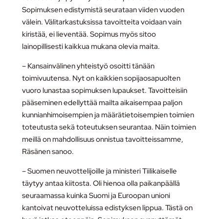
Sopimuksen edistymistä seurataan viiden vuoden
välein. Välitarkastuksissa tavoitteita voidaan vain
kiristää, ei lieventää. Sopimus myös sitoo
lainopillisesti kaikkua mukana olevia maita.
– Kansainvälinen yhteistyö osoitti tänään
toimivuutensa. Nyt on kaikkien sopijaosapuolten
vuoro lunastaa sopimuksen lupaukset. Tavoitteisiin
pääseminen edellyttää mailta aikaisempaa paljon
kunnianhimoisempien ja määrätietoisempien toimien
toteutusta sekä toteutuksen seurantaa. Näin toimien
meillä on mahdollisuus onnistua tavoitteissamme,
Räsänen sanoo.
– Suomen neuvottelijoille ja ministeri Tiilikaiselle
täytyy antaa kiitosta. Oli hienoa olla paikanpäällä
seuraamassa kuinka Suomi ja Euroopan unioni
kantoivat neuvotteluissa edistyksen lippua. Tästä on