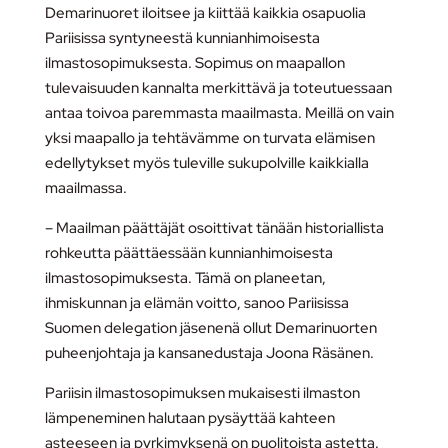
Demarinuoret iloitsee ja kiittää kaikkia osapuolia
Pariisissa syntyneestä kunnianhimoisesta
ilmastosopimuksesta. Sopimus on maapallon
tulevaisuuden kannalta merkittävä ja toteutuessaan
antaa toivoa paremmasta maailmasta. Meillä on vain
yksi maapallo ja tehtävämme on turvata elämisen
edellytykset myös tuleville sukupolville kaikkialla
maailmassa.
– Maailman päättäjät osoittivat tänään historiallista
rohkeutta päättäessään kunnianhimoisesta
ilmastosopimuksesta. Tämä on planeetan,
ihmiskunnan ja elämän voitto, sanoo Pariisissa
Suomen delegation jäsenenä ollut Demarinuorten
puheenjohtaja ja kansanedustaja Joona Räsänen.
Pariisin ilmastosopimuksen mukaisesti ilmaston
lämpeneminen halutaan pysäyttää kahteen
asteeseen ja pyrkimyksenä on puolitoista astetta.