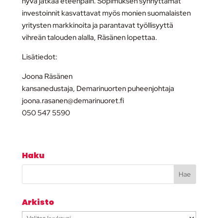
hyvä jatkaa eteenpäin. Sopimuksen synnyttämät
investoinnit kasvattavat myös monien suomalaisten
yritysten markkinoita ja parantavat työllisyyttä
vihreän talouden alalla, Räsänen lopettaa.
Lisätiedot:
Joona Räsänen
kansanedustaja, Demarinuorten puheenjohtaja
joona.rasanen@demarinuoret.fi
050 547 5590
Haku
Arkisto
Arkisto