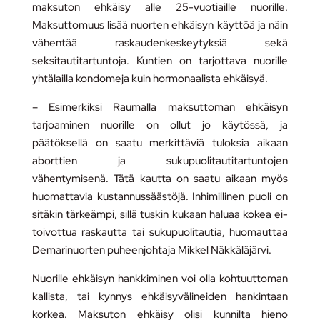
maksuton ehkäisy alle 25-vuotiaille nuorille.
Maksuttomuus lisää nuorten ehkäisyn käyttöä ja näin
vähentää raskaudenkeskeytyksiä sekä
seksitautitartuntoja. Kuntien on tarjottava nuorille
yhtälailla kondomeja kuin hormonaalista ehkäisyä.
– Esimerkiksi Raumalla maksuttoman ehkäisyn
tarjoaminen nuorille on ollut jo käytössä, ja
päätöksellä on saatu merkittäviä tuloksia aikaan
aborttien ja sukupuolitautitartuntojen
vähentymisenä. Tätä kautta on saatu aikaan myös
huomattavia kustannussäästöjä. Inhimillinen puoli on
sitäkin tärkeämpi, sillä tuskin kukaan haluaa kokea ei-
toivottua raskautta tai sukupuolitautia, huomauttaa
Demarinuorten puheenjohtaja Mikkel Näkkäläjärvi.
Nuorille ehkäisyn hankkiminen voi olla kohtuuttoman
kallista, tai kynnys ehkäisyvälineiden hankintaan
korkea. Maksuton ehkäisy olisi kunnilta hieno