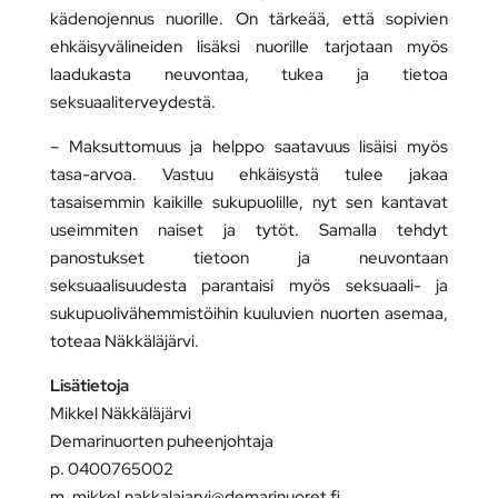
kädenojennus nuorille. On tärkeää, että sopivien
ehkäisyvälineiden lisäksi nuorille tarjotaan myös
laadukasta neuvontaa, tukea ja tietoa
seksuaaliterveydestä.
– Maksuttomuus ja helppo saatavuus lisäisi myös
tasa-arvoa. Vastuu ehkäisystä tulee jakaa
tasaisemmin kaikille sukupuolille, nyt sen kantavat
useimmiten naiset ja tytöt. Samalla tehdyt
panostukset tietoon ja neuvontaan
seksuaalisuudesta parantaisi myös seksuaali- ja
sukupuolivähemmistöihin kuuluvien nuorten asemaa,
toteaa Näkkäläjärvi.
Lisätietoja
Mikkel Näkkäläjärvi
Demarinuorten puheenjohtaja
p. 0400765002
m. mikkel.nakkalajarvi@demarinuoret.fi