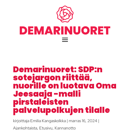
Demarinuoret: SDP:n
sotejargon riittää,
nuorille on luotava Oma
Jeesaaja -malli
pirstaleisten
palvelupolkujen tilalle
kirjoittaja
Emilia Kangaskolkka
|
marras 16, 2024
|
Ajankohtaista
,
Etusivu
,
Kannanotto