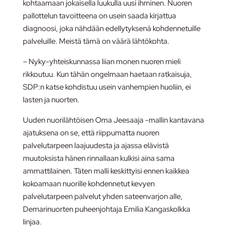
kohtaamaan jokaisella luukulla uusi ihminen. Nuoren
pallottelun tavoitteena on usein saada kirjattua
diagnoosi, joka nähdään edellytyksenä kohdennetuille
palveluille. Meistä tämä on väärä lähtökohta.
– Nyky-yhteiskunnassa liian monen nuoren mieli
rikkoutuu. Kun tähän ongelmaan haetaan ratkaisuja,
SDP:n katse kohdistuu usein vanhempien huoliin, ei
lasten ja nuorten.
Uuden nuorilähtöisen Oma Jeesaaja -mallin kantavana
ajatuksena on se, että riippumatta nuoren
palvelutarpeen laajuudesta ja ajassa elävistä
muutoksista hänen rinnallaan kulkisi aina sama
ammattilainen. Täten malli keskittyisi ennen kaikkea
kokoamaan nuorille kohdennetut kevyen
palvelutarpeen palvelut yhden sateenvarjon alle,
Demarinuorten puheenjohtaja Emilia Kangaskolkka
linjaa.