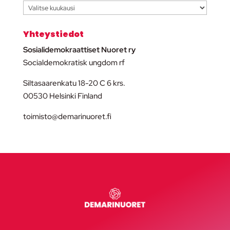
Arkisto
Yhteystiedot
Sosialidemokraattiset Nuoret ry
Socialdemokratisk ungdom rf
Siltasaarenkatu 18-20 C 6 krs.
00530 Helsinki Finland
toimisto@demarinuoret.fi