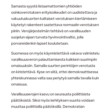
Samasta syystä listaamattomien yhtiöiden
osinkoverotuksen erityisoikeudet on uudistettava ja
vakuutuskuorten kaltaiset verotuksen kiertämiseen
käytetyt rakenteet saatettava normaalin verotuksen
piiriin. Verojärjestelmän tehtävä on varallisuuden
suojelun sijaan turvata hyvinvointivaltio, jolla
porvareidenkin lapset koulutetaan.
Suomessa on myös käynnistettävä vakava valmistelu
varallisuusveron palauttamisesta kaikkein suurimpiin
omaisuuksiin. Samalla suurten perintöjen verotusta
on kiristettävä. Kyse on siitä, ettei demokraattisessa
yhteiskunnassa valta saa periytyä samalla tavalla kuin
omaisuus.
Varallisuuserojen kasvu on seurausta poliittisista
päätöksistä. Siksi myös kehityksen suunta voidaan
muuttaa poliittisilla päätöksillä. Demokratian