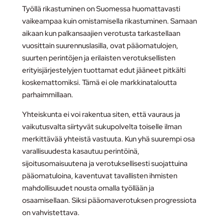
Työllä rikastuminen on Suomessa huomattavasti
vaikeampaa kuin omistamisella rikastuminen. Samaan
aikaan kun palkansaajien verotusta tarkastellaan
vuosittain suurennuslasilla, ovat pääomatulojen,
suurten perintöjen ja erilaisten verotuksellisten
erityisjärjestelyjen tuottamat edut jääneet pitkälti
koskemattomiksi. Tämä ei ole markkinataloutta
parhaimmillaan.
Yhteiskunta ei voi rakentua siten, että vauraus ja
vaikutusvalta siirtyvät sukupolvelta toiselle ilman
merkittävää yhteistä vastuuta. Kun yhä suurempi osa
varallisuudesta kasautuu perintöinä,
sijoitusomaisuutena ja verotuksellisesti suojattuina
pääomatuloina, kaventuvat tavallisten ihmisten
mahdollisuudet nousta omalla työllään ja
osaamisellaan. Siksi pääomaverotuksen progressiota
on vahvistettava.