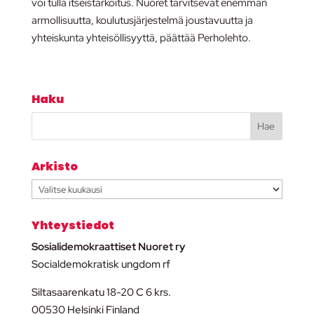
voi tulla itseistarkoitus. Nuoret tarvitsevat enemmän
armollisuutta, koulutusjärjestelmä joustavuutta ja
yhteiskunta yhteisöllisyyttä, päättää Perholehto.
Haku
Arkisto
Arkisto
Yhteystiedot
Sosialidemokraattiset Nuoret ry
Socialdemokratisk ungdom rf
Siltasaarenkatu 18-20 C 6 krs.
00530 Helsinki Finland