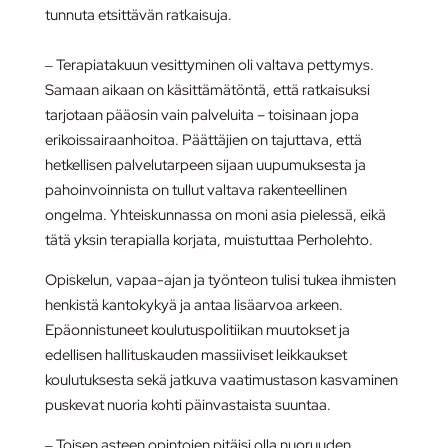
tunnuta etsittävän ratkaisuja.
‒ Terapiatakuun vesittyminen oli valtava pettymys.
Samaan aikaan on käsittämätöntä, että ratkaisuksi
tarjotaan pääosin vain palveluita – toisinaan jopa
erikoissairaanhoitoa. Päättäjien on tajuttava, että
hetkellisen palvelutarpeen sijaan uupumuksesta ja
pahoinvoinnista on tullut valtava rakenteellinen
ongelma. Yhteiskunnassa on moni asia pielessä, eikä
tätä yksin terapialla korjata, muistuttaa Perholehto.
Opiskelun, vapaa-ajan ja työnteon tulisi tukea ihmisten
henkistä kantokykyä ja antaa lisäarvoa arkeen.
Epäonnistuneet koulutuspolitiikan muutokset ja
edellisen hallituskauden massiiviset leikkaukset
koulutuksesta sekä jatkuva vaatimustason kasvaminen
puskevat nuoria kohti päinvastaista suuntaa.
‒ Toisen asteen opintojen pitäisi olla nuoruuden