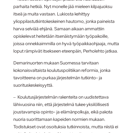
parhaita hetkiä. Nyt monelle jää mieleen kilpajuoksu
itseä ja muita vastaan. Lukiosta kehittyy
ylioppilastutkintokeskeinen hautomo, jonka paineista
harva selviää ehjänä. Samaan aikaan ammattiin
opiskelevat heitetään itsenäistymään työpaikoille,
joissa onnekkaimmilla on hyvä työpaikkaohjaaja, mutta
loput rämpivät itsekseen eteenpäin, Perholehto jatkaa.
Demarinuorten mukaan Suomessa tarvitaan
kokonaisvaltaista koulutuspolitiikan reformia, jonka
tavoitteena on purkaa järjestelmän tutkinto- ja
suorituskeskeisyyttä.
‒ Koulutusjärjestelmän rakenteita on uudistettava
lähivuosina niin, että järjestelmä tukee yksilöllisesti
joustavampia opinto- ja elämänpolkuja, eikä pakota
nuoria suorittamaan kapeiden normien mukaan.
Todistukset ovat osoituksia tutkinnoista, mutta niistä ei