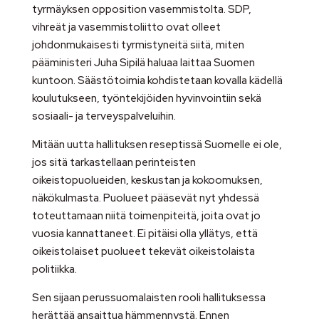
tyrmäyksen opposition vasemmistolta. SDP,
vihreät ja vasemmistoliitto ovat olleet
johdonmukaisesti tyrmistyneitä siitä, miten
pääministeri Juha Sipilä haluaa laittaa Suomen
kuntoon. Säästötoimia kohdistetaan kovalla kädellä
koulutukseen, työntekijöiden hyvinvointiin sekä
sosiaali- ja terveyspalveluihin.
Mitään uutta hallituksen reseptissä Suomelle ei ole,
jos sitä tarkastellaan perinteisten
oikeistopuolueiden, keskustan ja kokoomuksen,
näkökulmasta. Puolueet pääsevät nyt yhdessä
toteuttamaan niitä toimenpiteitä, joita ovat jo
vuosia kannattaneet. Ei pitäisi olla yllätys, että
oikeistolaiset puolueet tekevät oikeistolaista
politiikka.
Sen sijaan perussuomalaisten rooli hallituksessa
herättää ansaittua hämmennystä. Ennen