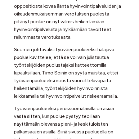
oppositiosta kovaa ääntä hyvinvointipalveluiden ja
oikeudenmukaisemman verotuksen puolesta
pitänyt puolue on nyt valmis heikentämään
hyvinvointipalveluita ja hylkäämään tavoitteet
reilummasta verotuksesta.
Suomen johtavaksi työväenpuolueeksi halajava
puolue kuvittelee, että se voi vain julistautua
työntekijöiden puolustajaksi katteettomilla
lupauksillaan. Timo Soinin on syytä muistaa, ettei
työväenpuolueeksi nousta vuorotteluvapaita
heikentämällä, työntekijöiden hyvinvoinnista
leikkaamalla tai hyvinvointipalvelut riskeeraamalla.
Työväenpuolueeksi perussuomalaisilla on asiaa
vasta sitten, kun puolue pystyy teoillaan
näyttämään olevansa pieni- ja keskituloisten
palkansaajien asialla. Siinä sivussa puolueella on