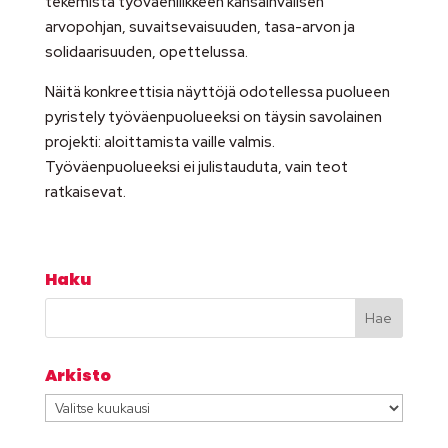
tekemistä työväenliikkeen kansainvälisen
arvopohjan, suvaitsevaisuuden, tasa-arvon ja
solidaarisuuden, opettelussa.
Näitä konkreettisia näyttöjä odotellessa puolueen
pyristely työväenpuolueeksi on täysin savolainen
projekti: aloittamista vaille valmis.
Työväenpuolueeksi ei julistauduta, vain teot
ratkaisevat.
Haku
Arkisto
Arkisto