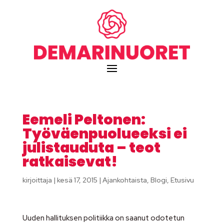
Eemeli Peltonen:
Työväenpuolueeksi ei
julistauduta – teot
ratkaisevat!
kirjoittaja
|
kesä 17, 2015
|
Ajankohtaista
,
Blogi
,
Etusivu
Uuden hallituksen politiikka on saanut odotetun