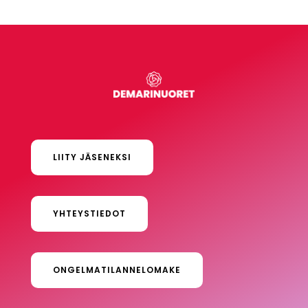
LIITY JÄSENEKSI
YHTEYSTIEDOT
ONGELMATILANNELOMAKE