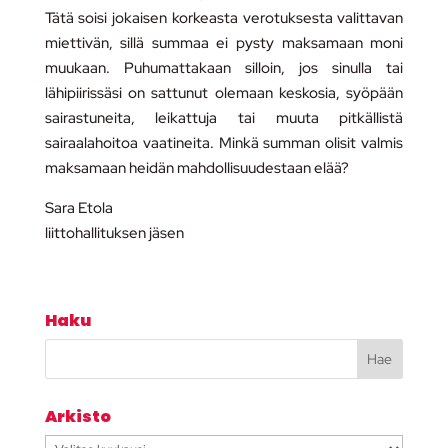
Tätä soisi jokaisen korkeasta verotuksesta valittavan
miettivän, sillä summaa ei pysty maksamaan moni
muukaan. Puhumattakaan silloin, jos sinulla tai
lähipiirissäsi on sattunut olemaan keskosia, syöpään
sairastuneita, leikattuja tai muuta pitkällistä
sairaalahoitoa vaatineita. Minkä summan olisit valmis
maksamaan heidän mahdollisuudestaan elää?
Sara Etola
liittohallituksen jäsen
Haku
Arkisto
Arkisto