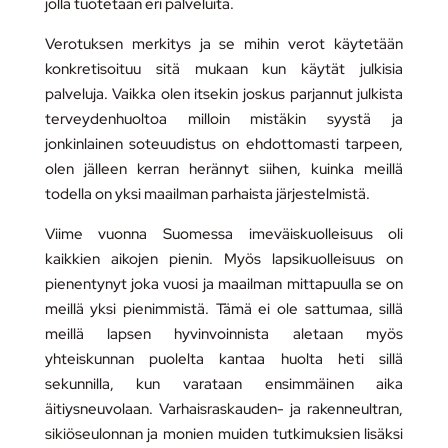
jolla tuotetaan eri palveluita.
Verotuksen merkitys ja se mihin verot käytetään
konkretisoituu sitä mukaan kun käytät julkisia
palveluja. Vaikka olen itsekin joskus parjannut julkista
terveydenhuoltoa milloin mistäkin syystä ja
jonkinlainen soteuudistus on ehdottomasti tarpeen,
olen jälleen kerran herännyt siihen, kuinka meillä
todella on yksi maailman parhaista järjestelmistä.
Viime vuonna Suomessa imeväiskuolleisuus oli
kaikkien aikojen pienin. Myös lapsikuolleisuus on
pienentynyt joka vuosi ja maailman mittapuulla se on
meillä yksi pienimmistä. Tämä ei ole sattumaa, sillä
meillä lapsen hyvinvoinnista aletaan myös
yhteiskunnan puolelta kantaa huolta heti sillä
sekunnilla, kun varataan ensimmäinen aika
äitiysneuvolaan. Varhaisraskauden- ja rakenneultran,
sikiöseulonnan ja monien muiden tutkimuksien lisäksi