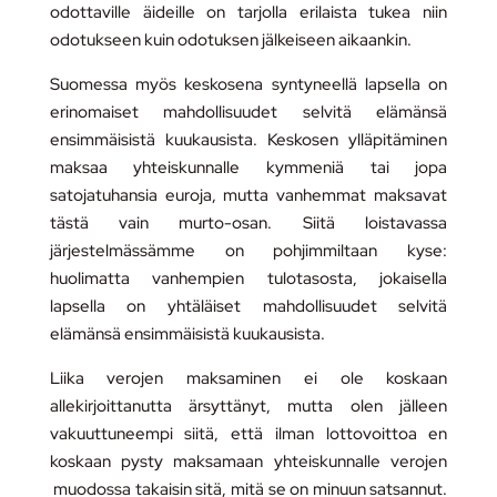
odottaville äideille on tarjolla erilaista tukea niin
odotukseen kuin odotuksen jälkeiseen aikaankin.
Suomessa myös keskosena syntyneellä lapsella on
erinomaiset mahdollisuudet selvitä elämänsä
ensimmäisistä kuukausista. Keskosen ylläpitäminen
maksaa yhteiskunnalle kymmeniä tai jopa
satojatuhansia euroja, mutta vanhemmat maksavat
tästä vain murto-osan. Siitä loistavassa
järjestelmässämme on pohjimmiltaan kyse:
huolimatta vanhempien tulotasosta, jokaisella
lapsella on yhtäläiset mahdollisuudet selvitä
elämänsä ensimmäisistä kuukausista.
Liika verojen maksaminen ei ole koskaan
allekirjoittanutta ärsyttänyt, mutta olen jälleen
vakuuttuneempi siitä, että ilman lottovoittoa en
koskaan pysty maksamaan yhteiskunnalle verojen
muodossa takaisin sitä, mitä se on minuun satsannut.