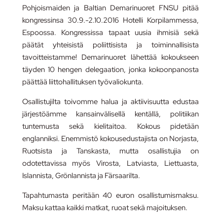
Pohjoismaiden ja Baltian Demarinuoret FNSU pitää
kongressinsa 30.9.-2.10.2016 Hotelli Korpilammessa,
Espoossa. Kongressissa tapaat uusia ihmisiä sekä
päätät yhteisistä poliittisista ja toiminnallisista
tavoitteistamme! Demarinuoret lähettää kokoukseen
täyden 10 hengen delegaation, jonka kokoonpanosta
päättää liittohallituksen työvaliokunta.
Osallistujilta toivomme halua ja aktiivisuutta edustaa
järjestöämme kansainvälisellä kentällä, politiikan
tuntemusta sekä kielitaitoa. Kokous pidetään
englanniksi. Enemmistö kokousedustajista on Norjasta,
Ruotsista ja Tanskasta, mutta osallistujia on
odotettavissa myös Virosta, Latviasta, Liettuasta,
Islannista, Grönlannista ja Färsaarilta.
Tapahtumasta peritään 40 euron osallistumismaksu.
Maksu kattaa kaikki matkat, ruoat sekä majoituksen.