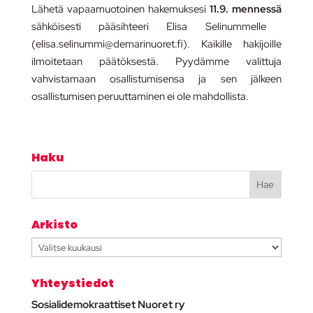
Lähetä vapaamuotoinen hakemuksesi
11.9
. mennessä
sähköisesti pääsihteeri Elisa Selinummelle
(elisa.selinummi@demarinuoret.fi). Kaikille hakijoille
ilmoitetaan päätöksestä. Pyydämme valittuja
vahvistamaan osallistumisensa ja sen jälkeen
osallistumisen peruuttaminen ei ole mahdollista.
Haku
Arkisto
Arkisto
Yhteystiedot
Sosialidemokraattiset Nuoret ry