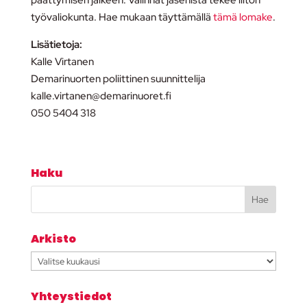
päättymisen jälkeen. Valinnat jäsenistä tekee liiton
työvaliokunta. Hae mukaan täyttämällä
tämä lomake
.
Lisätietoja:
Kalle Virtanen
Demarinuorten poliittinen suunnittelija
kalle.virtanen@demarinuoret.fi
050 5404 318
Haku
Arkisto
Arkisto
Yhteystiedot