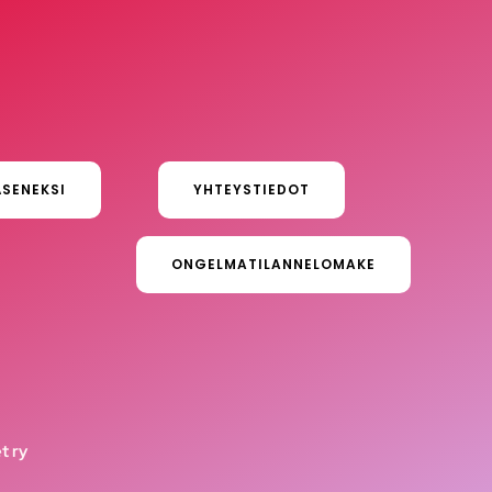
ÄSENEKSI
YHTEYSTIEDOT
ONGELMATILANNELOMAKE
t ry