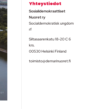
Yhteystiedot
Sosialidemokraattiset
Nuoret ry
Socialdemokratisk ungdom
rf
Siltasaarenkatu 18-20 C 6
krs.
00530 Helsinki Finland
toimisto@demarinuoret.fi