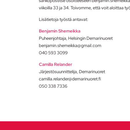
sähköpostitse osoitteeseen benjamin.shemeikka
viikoilla 33 ja 34. Toivomme, että voit aloittaa 
Lisätietoja työstä antavat:
Benjamin Shemeikka
Puheenjohtaja, Helsingin Demarinuoret
benjamin.shemeikka@gmail.com
040 593 3099
Camilla Relander
Järjestösuunnittelija, Demarinuoret
camilla.relander@demarinuoret.fi
050 338 7336