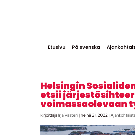
Etusivu
På svenska
Ajankohtai
Helsingin Sosialide
etsii järjestösihtee
voimassaolevaan t
kirjoittaja
Irja Vaateri
|
heinä 21, 2022
|
Ajankohtaist