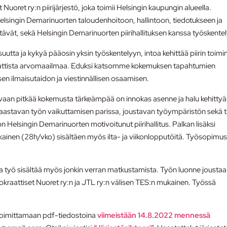
uoret ry:n piirijärjestö, joka toimii Helsingin kaupungin alueella.
Helsingin Demarinuorten taloudenhoitoon, hallintoon, tiedotukseen ja
htävät, sekä Helsingin Demarinuorten piirihallituksen kanssa työskentel
uutta ja kykyä pääosin yksin työskentelyyn, intoa kehittää piirin toimi
raattista arvomaailmaa. Eduksi katsomme kokemuksen tapahtumien
isen ilmaisutaidon ja viestinnällisen osaamisen.
vaan pitkää kokemusta tärkeämpää on innokas asenne ja halu kehittyä
aastavan työn vaikuttamisen parissa, joustavan työympäristön sekä t
on Helsingin Demarinuorten motivoitunut piirihallitus. Palkan lisäksi
inen (28h/vko) sisältäen myös ilta- ja viikonlopputöitä. Työsopimu
tta työ sisältää myös jonkin verran matkustamista. Työn luonne joustaa
raattiset Nuoret ry:n ja JTL ry:n välisen TES:n mukainen. Työssä
oimittamaan pdf-tiedostoina
viimeistään 14.8.2022 mennessä