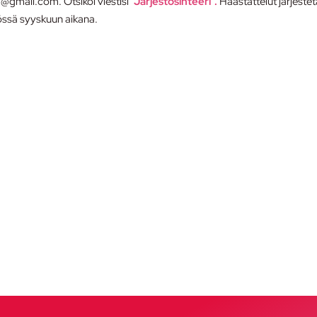
@gmail.com. Otsikoi viestisi
“Järjestösihteeri”.
Haastattelut järjeste
työssä syyskuun aikana.