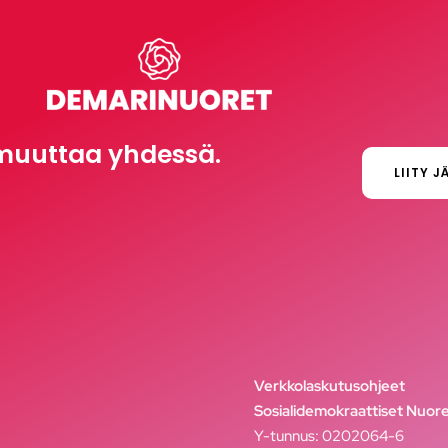
muuttaa yhdessä.
LIITY J
Verkkolaskutusohjeet
Sosialidemokraattiset Nuore
Y-tunnus: 0202064-6