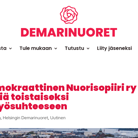
sta
Tule mukaan
Tutustu
Liity jäseneksi
mokraattinen Nuorisopiiri ry
riä toistaiseksi
yösuhteeseen
a
,
Helsingin Demarinuoret
,
Uutinen