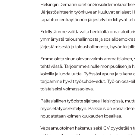
Helsingin Demarinuoret on Sosialidemokraattiset N
Järjestösihteerin työnkuvaan kuuluvat erilaiset 
tapahtumien käytännön järjestelyihin liittyvät te
Edellytämme valittavalta henkilöltä oma-aloitteis
ymmärrystä taloushallinnosta ja sosialidemok
järjestämisestä ja taloushallinnosta, hyvän kirjall
Emme oleta sinun olevan valmis ammattilainen, 
tehtävässä. Tarjoamme sinulle monipuolisen ja h
kokeilla ja luoda uutta. Työssäsi apuna ja tukena 
tarjoamme hyvät työsuhde-edut. Työ on osa-aika
toistaiseksi voimassaoleva.
Pääasiallinen työpiste sijaitsee Helsingissä, mu
myös etätyöskentelyyn. Palkkaus on Sosialidemok
noudatetaan kolmen kuukauden koeaikaa.
Vapaamuotoinen hakemus sekä CV pyydetään t