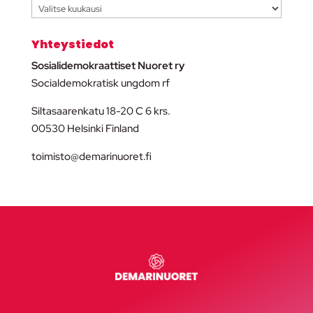
Arkisto
Yhteystiedot
Sosialidemokraattiset Nuoret ry
Socialdemokratisk ungdom rf
Siltasaarenkatu 18-20 C 6 krs.
00530 Helsinki Finland
toimisto@demarinuoret.fi