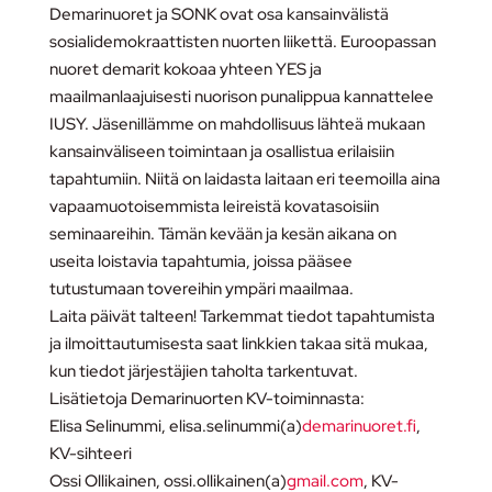
Demarinuoret ja SONK ovat osa kansainvälistä
sosialidemokraattisten nuorten liikettä. Euroopassan
nuoret demarit kokoaa yhteen YES ja
maailmanlaajuisesti nuorison punalippua kannattelee
IUSY. Jäsenillämme on mahdollisuus lähteä mukaan
kansainväliseen toimintaan ja osallistua erilaisiin
tapahtumiin. Niitä on laidasta laitaan eri teemoilla aina
vapaamuotoisemmista leireistä kovatasoisiin
seminaareihin. Tämän kevään ja kesän aikana on
useita loistavia tapahtumia, joissa pääsee
tutustumaan tovereihin ympäri maailmaa.
Laita päivät talteen! Tarkemmat tiedot tapahtumista
ja ilmoittautumisesta saat linkkien takaa sitä mukaa,
kun tiedot järjestäjien taholta tarkentuvat.
Lisätietoja Demarinuorten KV-toiminnasta:
Elisa Selinummi, elisa.selinummi(a)
demarinuoret.fi
,
KV-sihteeri
Ossi Ollikainen, ossi.ollikainen(a)
gmail.com
, KV-