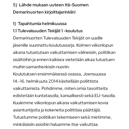
5) Lähde mukaan uuteen Itä-Suomen
Demarinuorten kirjoittajarinkiin!
1) Tapahtumia helmikuussa
1.1 Tulevaisuuden Tekijät 1 -koulutus
Demarinuorten Tulevaisuuden Tekijät on uusille
jäsenille suunnattu koulutussarja. Kolmen viikonlopun
aikana tutustutaan vaikuttamisen välineisiin, politiikan
sisältöihin ja ennen kaikkea vietetään aikaa tutustuen
muihin samanhenkisiin nuoriin.
Koulutuksen ensimmäisessä osassa, Joensuussa
14.-16. helmikuuta 2014 käsitellään poliittista
vaikuttamista. Pohdimme, miten omia tavoitteita
edistetään kuntatasolla, kansallisesti sekä EU-tasolla.
Kuulemme viikonlopun aikana vaikuttamisen kovia
asiantuntijoita ja kokeneita poliittisia päättäjiä.
Tutustumme politiikan tekemiseen sekä mietimme,
minkälaisiin asioihin haluamme itse vaikuttaa.