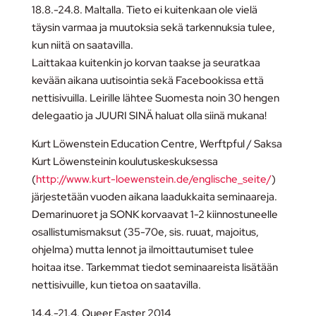
18.8.-24.8. Maltalla. Tieto ei kuitenkaan ole vielä
täysin varmaa ja muutoksia sekä tarkennuksia tulee,
kun niitä on saatavilla.
Laittakaa kuitenkin jo korvan taakse ja seuratkaa
kevään aikana uutisointia sekä Facebookissa että
nettisivuilla. Leirille lähtee Suomesta noin 30 hengen
delegaatio ja JUURI SINÄ haluat olla siinä mukana!
Kurt Löwenstein Education Centre, Werftpful / Saksa
Kurt Löwensteinin koulutuskeskuksessa
(
http://www.kurt-loewenstein.de/englische_seite/
)
järjestetään vuoden aikana laadukkaita seminaareja.
Demarinuoret ja SONK korvaavat 1-2 kiinnostuneelle
osallistumismaksut (35-70e, sis. ruuat, majoitus,
ohjelma) mutta lennot ja ilmoittautumiset tulee
hoitaa itse. Tarkemmat tiedot seminaareista lisätään
nettisivuille, kun tietoa on saatavilla.
14.4.-21.4. Queer Easter 2014