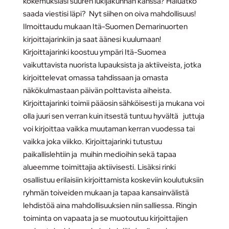
kokemuksiasi suuren lukijakunnan kanssa? Haluatko
saada viestisi läpi? Nyt siihen on oiva mahdollisuus!
Ilmoittaudu mukaan Itä-Suomen Demarinuorten
kirjoittajarinkiin ja saat äänesi kuulumaan!
Kirjoittajarinki koostuu ympäri Itä-Suomea
vaikuttavista nuorista lupauksista ja aktiiveista, jotka
kirjoittelevat omassa tahdissaan ja omasta
näkökulmastaan päivän polttavista aiheista.
Kirjoittajarinki toimii pääosin sähköisesti ja mukana voi
olla juuri sen verran kuin itsestä tuntuu hyvältä juttuja
voi kirjoittaa vaikka muutaman kerran vuodessa tai
vaikka joka viikko. Kirjoittajarinki tutustuu
paikallislehtiin ja muihin medioihin sekä tapaa
alueemme toimittajia aktiivisesti. Lisäksi rinki
osallistuu erilaisiin kirjoittamista koskeviin koulutuksiin
ryhmän toiveiden mukaan ja tapaa kansainvälistä
lehdistöä aina mahdollisuuksien niin salliessa. Ringin
toiminta on vapaata ja se muotoutuu kirjoittajien