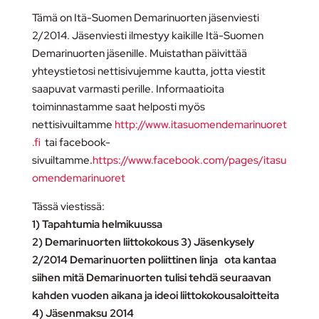
Tämä on Itä-Suomen Demarinuorten jäsenviesti
2/2014. Jäsenviesti ilmestyy kaikille Itä-Suomen
Demarinuorten jäsenille. Muistathan päivittää
yhteystietosi nettisivujemme kautta, jotta viestit
saapuvat varmasti perille. Informaatioita
toiminnastamme saat helposti myös
nettisivuiltamme
http://www.itasuomendemarinuoret
.fi
tai facebook-
sivuiltamme.
https://www.facebook.com/pages/itasu
omendemarinuoret
Tässä viestissä:
1) Tapahtumia helmikuussa
2) Demarinuorten liittokokous 3) Jäsenkysely
2/2014 Demarinuorten poliittinen linja ota kantaa
siihen mitä Demarinuorten tulisi tehdä seuraavan
kahden vuoden aikana ja ideoi liittokokousaloitteita
4) Jäsenmaksu 2014