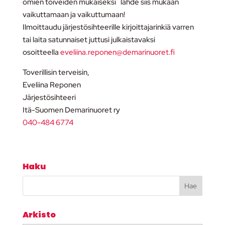
omien toiveiden mukaiseksi lähde siis mukaan
vaikuttamaan ja vaikuttumaan!
Ilmoittaudu järjestösihteerille kirjoittajarinkiä varren
tai laita satunnaiset juttusi julkaistavaksi
osoitteella
eveliina.reponen@demarinuoret.fi
Toverillisin terveisin,
Eveliina Reponen
Järjestösihteeri
Itä-Suomen Demarinuoret ry
040-484 6774
Haku
Arkisto