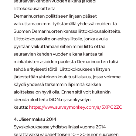
seuraavan kahden vuoden aikana ja ideoi
liittokokousaloitteita
Demarinuorten poliittiseen linjaan pääset
vaikuttamaan mm. työstämällä yhdessä muiden Itä-
Suomen Demarinuorten kanssa liittokokousaloitteita.
Liittokokousaloite on esitys liitolle, jonka avulla
pyritään vaikuttamaan siihen mihin liitto ottaa
seuraavien kahden vuoden aikana kantaa tai
minkälaisten asioiden puolesta Demarinuorten tulisi
tehdä erityisesti töitä. Liittokokoukseen liittyen
järjestetään yhteinen koulutustilaisuus, jossa voimme
käydä yhdessä tarkemmin läpi mitä kaikkea
aloitteissa on hyvä olla. Ennen sitä voit kuitenkin
ideoida aloitteita ISDN:n jäsenkyselyn
kautta:
https://www.surveymonkey.com/s/5XPC2ZC
4. Jäsenmaksu 2014
Syyskokouksessa yhdistys linjasi vuonna 2014
kerättäväksi vapaaehtoisen 10 – 20 euron suuruisen