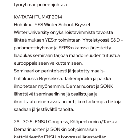
työryhmän puheenjohtaja
KV-TAPAHTUMAT 2014
Huhtikuu: YES Winter School, Bryssel
Winter University on yksi loistavimmista tavoista
lähteä mukaan YES:n toimintaan. Yhteistyössä S&D -
parlamenttiryhmän ja FEPS:n kanssa järjestetty
laadukas seminaari tarjoaa mahdollisuuden tutustua
eurooppalaiseen vaikuttamiseen.
Seminaari on perinteisesti järjestetty maalis-
huhtikuussa Brysselissä. Tarkempi aika ja paikka
ilmoitetaan myöhemmin. Demarinuoret ja SONK
lähettävät seminaariin neljä osallistujaa ja
ilmoittautuminen avataan heti, kun tarkempia tietoja
saadaan järjestävältä taholta.
28.-30.5. FNSU Congress, Kööpenhamina/Tanska
Demarinuorten ja SONKin pohjoismaisen
kattojärjestön FNSU:n kongressi järjestetään