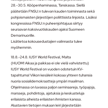
28.-30.5. Kööpenhaminassa, Tanskassa. Siellä
päätetään FNSU:n tulevan kauden toiminnasta sekä
pohjoismaisten järjestöjen poliittisista linjoista. Lisäksi
kongressissa FNSU:n puheenjohtajuus siirtyy
seuraavan kaksivuotiskauden ajaksi Suomeen
Demarinuorille.
Lisätietoa kokousedustajien valinnasta tulee
myöhemmin.
18.8.-24.8. IUSY World Festival, Malta
(HUOM! Aikaa ja paikkaa ei ole vielä vahvistettu)
IUSY World Festival on vuoden odotetuin KV-
tapahtuma! Viikon kesäleiri kokoaa yhteen tuhansia
nuoria sosialidemokraatteja ympäri maailman.
Ohjelmassa on luvassa paljon seminaareja, työpajoja,
marsseja, pohdintoja, ajatuksia ja keskusteluja
erilaisista aiheista erilaisten ihmisten kanssa.
Alustavien tietojen mukaan leiri järjestetään