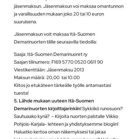
jäsenmaksun. Jäsenmaksun voi maksaa omantunnon
ja varallisuuden mukaan joko 20 tai 10 euron
suuruisena.
Jäsenmaksun voit maksaa Itä-Suomen
Demarinuorten tilille seuraavilla tiedoilla:
Saaja: Itä-Suomen Demarinuoret ry
Saajan tilinumero: FI69 5770 0520 0611 90
Viestikenttään: Jäsenmaksu 2013
Maksun määrä: 20,00 tai 10.00
Kiitos jo etukäteen tärkeälle työlle antamastasi
tuesta!
5. Lähde mukaan uuteen Itä-Suomen
Demarinuorten kirjoittajarinkiin!
Sykkiikö runosuoni?
Sauhuaako kynä? – Kirjoita nuorten palstalle Viikko
Pohjois-Karjala- lehteen ja yhdistyksemme blogiin!
Haluatko kertoa oman näkemyksesi tai jakaa