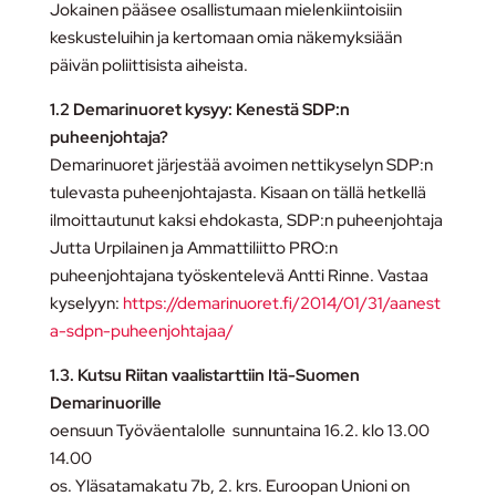
Jokainen pääsee osallistumaan mielenkiintoisiin
keskusteluihin ja kertomaan omia näkemyksiään
päivän poliittisista aiheista.
1.2 Demarinuoret kysyy: Kenestä SDP:n
puheenjohtaja?
Demarinuoret järjestää avoimen nettikyselyn SDP:n
tulevasta puheenjohtajasta. Kisaan on tällä hetkellä
ilmoittautunut kaksi ehdokasta, SDP:n puheenjohtaja
Jutta Urpilainen ja Ammattiliitto PRO:n
puheenjohtajana työskentelevä Antti Rinne. Vastaa
kyselyyn:
https://demarinuoret.fi/2014/01/31/aanest
a-sdpn-puheenjohtajaa/
1.3. Kutsu Riitan vaalistarttiin Itä-Suomen
Demarinuorille
oensuun Työväentalolle sunnuntaina 16.2. klo 13.00
14.00
os. Yläsatamakatu 7b, 2. krs. Euroopan Unioni on