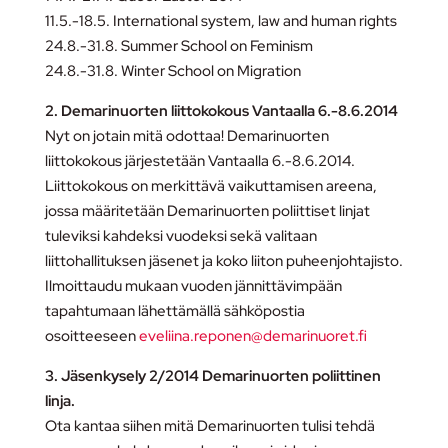
11.5.-18.5. International system, law and human rights
24.8.-31.8. Summer School on Feminism
24.8.-31.8. Winter School on Migration
2. Demarinuorten liittokokous Vantaalla 6.-8.6.2014
Nyt on jotain mitä odottaa! Demarinuorten
liittokokous järjestetään Vantaalla 6.-8.6.2014.
Liittokokous on merkittävä vaikuttamisen areena,
jossa määritetään Demarinuorten poliittiset linjat
tuleviksi kahdeksi vuodeksi sekä valitaan
liittohallituksen jäsenet ja koko liiton puheenjohtajisto.
Ilmoittaudu mukaan vuoden jännittävimpään
tapahtumaan lähettämällä sähköpostia
osoitteeseen
eveliina.reponen@demarinuoret.fi
3. Jäsenkysely 2/2014 Demarinuorten poliittinen
linja.
Ota kantaa siihen mitä Demarinuorten tulisi tehdä