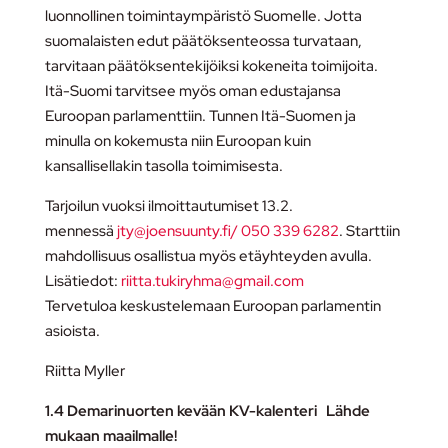
luonnollinen toimintaympäristö Suomelle. Jotta
suomalaisten edut päätöksenteossa turvataan,
tarvitaan päätöksentekijöiksi kokeneita toimijoita.
Itä-Suomi tarvitsee myös oman edustajansa
Euroopan parlamenttiin. Tunnen Itä-Suomen ja
minulla on kokemusta niin Euroopan kuin
kansallisellakin tasolla toimimisesta.
Tarjoilun vuoksi ilmoittautumiset 13.2.
mennessä
jty@joensuunty.fi/
050 339 6282
. Starttiin
mahdollisuus osallistua myös etäyhteyden avulla.
Lisätiedot:
riitta.tukiryhma@gmail.com
Tervetuloa keskustelemaan Euroopan parlamentin
asioista.
Riitta Myller
1.4 Demarinuorten kevään KV-kalenteri Lähde
mukaan maailmalle!