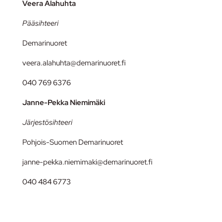
Veera Alahuhta
Pääsihteeri
Demarinuoret
veera.alahuhta@demarinuoret.fi
040 769 6376
Janne-Pekka Niemimäki
Järjestösihteeri
Pohjois-Suomen Demarinuoret
janne-pekka.niemimaki@demarinuoret.fi
040 484 6773