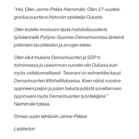
“
Hei, Olen Janne-Pekka Niemimäki. Olen 27-vuotias
gradua puurtava historian opiskelija Oulusta.
Olen todella innoissani tästä mahdollisuudesta
työskennellä Pohjois-Suomen Demarinuorissa tärkeinä
pitämieni tavoitteiden ja arvojen eteen.
Olen ollut mukana Demarinuorten ja SDP:n
toiminnassa jo useamman vuoden niin Oulussa kuin
myös valtakunnallisesti. Takanani on esimerkiksi kausi
Demarinuorten liittohallituksessa. Koen näinä vuosina
oppineeni paljon ja palan halusta päästä soveltamaan
oppimaani myös Demarinuorten työntekijänä
”
Niemimäki toteaa.
Onnea uusiin tehtäviin Janne-Pekka!
Lisätiedot: