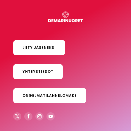
LIITY JÄSENEKSI
YHTEYSTIEDOT
ONGELMATILANNELOMAKE