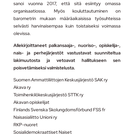
sanoi vuonna 2017, että sitä esiintyy omassa
organisaatiossa. Myös kouluttautuminen on
barometrin mukaan määräaikaisissa työsuhteissa
selvästi harvinaisempaa kuin toistaiseksi voimassa
olevissa.
Allekirjoittaneet palkansaaja-, nuoriso-, opiskelija-,
nais- ja perhejärjestöt vastustavat suunniteltua
lakimuutosta ja vetoavat hallitukseen sen
poisvetämiseksi valmistelusta.
Suomen Ammattiliittojen Keskusjärjestö SAK ry
Akava ry
Toimihenkilökeskusjärjestö STTK ry
Akavan opiskelijat
Finlands Svenska Skolungdomsförbund FSS fr
Naisasialiitto Unioni ry
RKP-nuoret
Sosialidemokraattiset Naiset