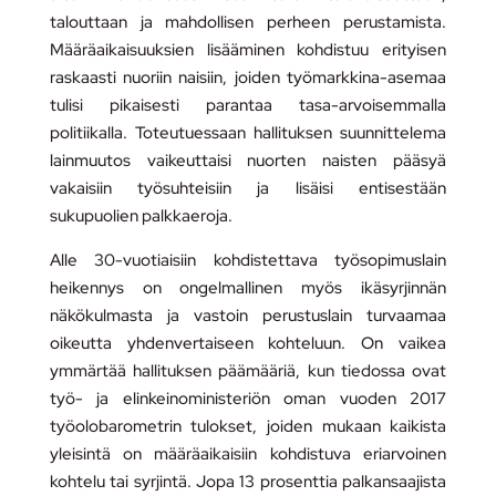
talouttaan ja mahdollisen perheen perustamista.
Määräaikaisuuksien lisääminen kohdistuu erityisen
raskaasti nuoriin naisiin, joiden työmarkkina-asemaa
tulisi pikaisesti parantaa tasa-arvoisemmalla
politiikalla. Toteutuessaan hallituksen suunnittelema
lainmuutos vaikeuttaisi nuorten naisten pääsyä
vakaisiin työsuhteisiin ja lisäisi entisestään
sukupuolien palkkaeroja.
Alle 30-vuotiaisiin kohdistettava työsopimuslain
heikennys on ongelmallinen myös ikäsyrjinnän
näkökulmasta ja vastoin perustuslain turvaamaa
oikeutta yhdenvertaiseen kohteluun. On vaikea
ymmärtää hallituksen päämääriä, kun tiedossa ovat
työ- ja elinkeinoministeriön oman vuoden 2017
työolobarometrin tulokset, joiden mukaan kaikista
yleisintä on määräaikaisiin kohdistuva eriarvoinen
kohtelu tai syrjintä. Jopa 13 prosenttia palkansaajista