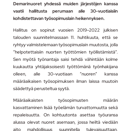
Demarinuoret yhdessä muiden järjestöjen kanssa
vaatii hallitusta perumaan alle 30-vuotiaisiin
kohdistettavan työsopimuslain heikennyksen.
Hallitus on sopinut vuosien 2019–2022 julkisen
talouden suunnitelmassaan 11. huhtikuuta, että se
ryhtyy valmistelemaan työsopimuslain muutosta, jolla
”helpotettaisiin nuorten työttömien työllistämistä”.
Sen myötä työnantaja saisi tehdä vähintään kolme
kuukautta yhtäjaksoisesti työttömänä työnhakijana
olleen, alle 30-vuotiaan ”nuoren” kanssa
määräaikaisen työsopimuksen ilman laissa muutoin
säädettyä perusteltua syytä.
Määräaikaisten työsopimusten määrän
kasvattaminen lisää työelämän turvattomuutta sekä
repaleisuutta. On kohtuutonta asettaa työuransa
alussa olevat nuoret asemaan, jossa heiltä viedään
aito mahdollisuus suunnitella tulevaisuuttaan,