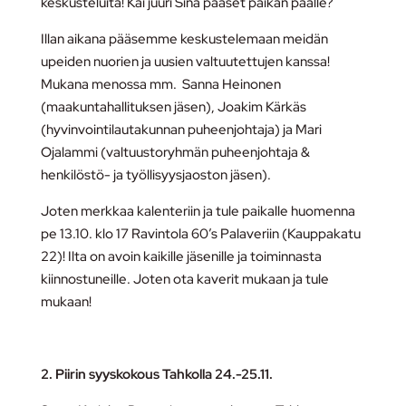
keskusteluita! Kai juuri Sinä pääset paikan päälle?
Illan aikana pääsemme keskustelemaan meidän
upeiden nuorien ja uusien valtuutettujen kanssa!
Mukana menossa mm. Sanna Heinonen
(maakuntahallituksen jäsen), Joakim Kärkäs
(hyvinvointilautakunnan puheenjohtaja) ja Mari
Ojalammi (valtuustoryhmän puheenjohtaja &
henkilöstö- ja työllisyysjaoston jäsen).
Joten merkkaa kalenteriin ja tule paikalle huomenna
pe 13.10. klo 17 Ravintola 60’s Palaveriin (Kauppakatu
22)! Ilta on avoin kaikille jäsenille ja toiminnasta
kiinnostuneille. Joten ota kaverit mukaan ja tule
mukaan!
2. Piirin syyskokous Tahkolla 24.-25.11.