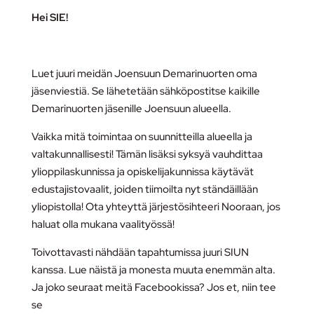
Hei SIE!
Luet juuri meidän Joensuun Demarinuorten oma
jäsenviestiä. Se lähetetään sähköpostitse kaikille
Demarinuorten jäsenille Joensuun alueella.
Vaikka mitä toimintaa on suunnitteilla alueella ja
valtakunnallisesti! Tämän lisäksi syksyä vauhdittaa
ylioppilaskunnissa ja opiskelijakunnissa käytävät
edustajistovaalit, joiden tiimoilta nyt ständäillään
yliopistolla! Ota yhteyttä järjestösihteeri Nooraan, jos
haluat olla mukana vaalityössä!
Toivottavasti nähdään tapahtumissa juuri SIUN
kanssa. Lue näistä ja monesta muuta enemmän alta.
Ja joko seuraat meitä Facebookissa? Jos et, niin tee
se