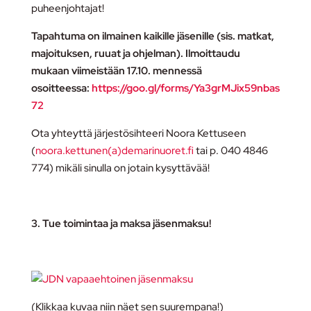
puheenjohtajat!
Tapahtuma on ilmainen kaikille jäsenille (sis. matkat,
majoituksen, ruuat ja ohjelman). Ilmoittaudu
mukaan viimeistään 17.10. mennessä
osoitteessa:
https://goo.gl/forms/Ya3grMJix59nbas
72
Ota yhteyttä järjestösihteeri Noora Kettuseen
(
noora.kettunen(a)demarinuoret.fi
tai p. 040 4846
774) mikäli sinulla on jotain kysyttävää!
3. Tue toimintaa ja maksa jäsenmaksu!
(Klikkaa kuvaa niin näet sen suurempana!)