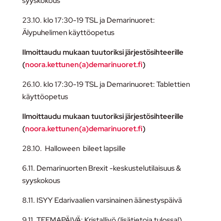
syyskokous
23.10. klo 17:30-19 TSL ja Demarinuoret:
Älypuhelimen käyttöopetus
Ilmoittaudu mukaan tuutoriksi järjestösihteerille
(
noora.kettunen(a)demarinuoret.fi
)
26.10. klo 17:30-19 TSL ja Demarinuoret: Tablettien
käyttöopetus
Ilmoittaudu mukaan tuutoriksi järjestösihteerille
(
noora.kettunen(a)demarinuoret.fi
)
28.10. Halloween bileet lapsille
6.11. Demarinuorten Brexit -keskustelutilaisuus &
syyskokous
8.11. ISYY Edarivaalien varsinainen äänestyspäivä
9.11. TEEMAPÄIVÄ: Kristalliyö (lisätietoja tulossa!)