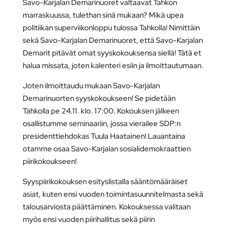
Savo-Karjalan Demarinuoret valtaavat Tahkon
marraskuussa, tulethan sinä mukaan? Mikä upea
politiikan superviikonloppu tulossa Tahkolla! Nimittäin
sekä Savo-Karjalan Demarinuoret, että Savo-Karjalan
Demarit pitävät omat syyskokouksensa siellä! Tätä et
halua missata, joten kalenteri esiin ja ilmoittautumaan.
Joten ilmoittaudu mukaan Savo-Karjalan
Demarinuorten syyskokoukseen! Se pidetään
Tahkolla pe 24.11. klo. 17:00. Kokouksen jälkeen
osallistumme seminaariin, jossa vierailee SDP:n
presidenttiehdokas Tuula Haatainen! Lauantaina
otamme osaa Savo-Karjalan sosialidemokraattien
piirikokoukseen!
Syyspiirikokouksen esityslistalla sääntömääräiset
asiat, kuten ensi vuoden toimintasuunnitelmasta sekä
talousarviosta päättäminen. Kokouksessa valitaan
myös ensi vuoden piirihallitus sekä piirin