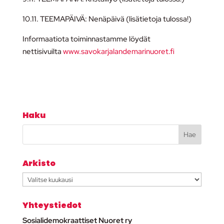
10.11. TEEMAPÄIVÄ: Nenäpäivä (lisätietoja tulossa!)
Informaatiota toiminnastamme löydät
nettisivuilta
www.savokarjalandemarinuoret.fi
Haku
Arkisto
Arkisto
Yhteystiedot
Sosialidemokraattiset Nuoret ry