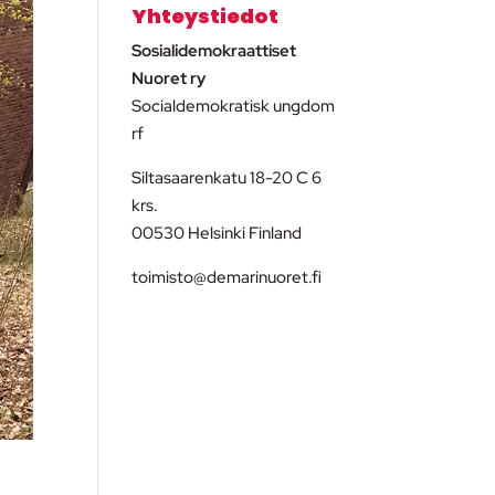
Yhteystiedot
Sosialidemokraattiset
Nuoret ry
Socialdemokratisk ungdom
rf
Siltasaarenkatu 18-20 C 6
krs.
00530 Helsinki Finland
toimisto@demarinuoret.fi