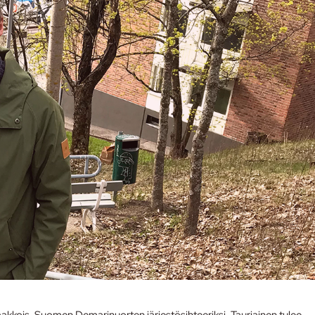
aakkois-Suomen Demarinuorten järjestösihteeriksi. Tauriainen tulee