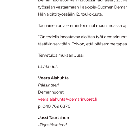
työssään vastaamaan Kaakkois-Suomen Demarinuor
Hän aloitti työssään 12. toukokuuta.
Tauriainen on aiemmin toiminut muun muassa ope
“On todella innostavaa aloittaa työt demarinuor
tästäkin selvitään. Toivon, että pääsemme tapa
Tervetuloa mukaan Jussi!
Lisätiedot:
Veera Alahuhta
Pääsihteeri
Demarinuoret
veera.alahuhta@demarinuoret.fi
p. 040 769 6376
Jussi Tauriainen
Järjestösihteeri