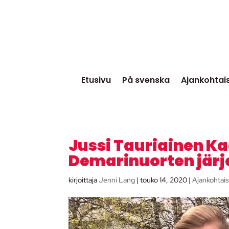
Etusivu
På svenska
Ajankohtai
Jussi Tauriainen 
Demarinuorten järj
kirjoittaja
Jenni Lang
|
touko 14, 2020
|
Ajankohtais