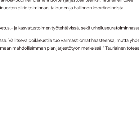
ten piirin toiminnan, talouden ja hallinnon koordinoinnista.
tus,- ja kasvatustoimen työtehtävissä, sekä urheiluseuratoiminnass
issa. Vallitseva poikkeustila tuo varmasti omat haasteensa, mutta yhd
amaan mahdollisimman pian järjestötyön merkeissä ” Tauriainen toteaa