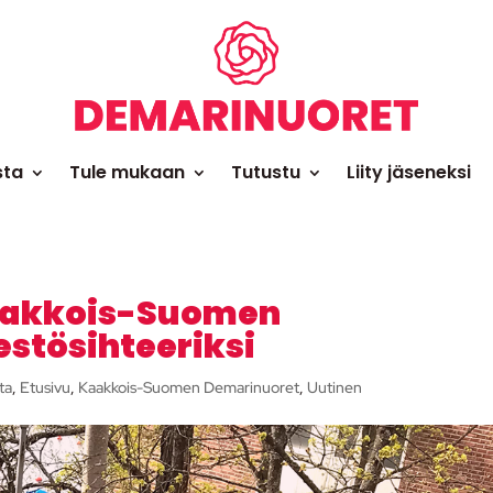
sta
Tule mukaan
Tutustu
Liity jäseneksi
Kaakkois-Suomen
estösihteeriksi
ta
,
Etusivu
,
Kaakkois-Suomen Demarinuoret
,
Uutinen