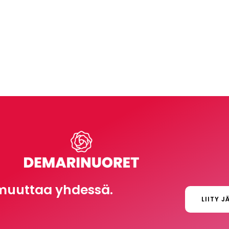
muuttaa yhdessä.
LIITY J