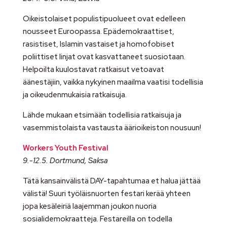
Oikeistolaiset populistipuolueet ovat edelleen
nousseet Euroopassa. Epädemokraattiset,
rasistiset, Islamin vastaiset ja homofobiset
poliittiset linjat ovat kasvattaneet suosiotaan.
Helpoilta kuulostavat ratkaisut vetoavat
äänestäjiin, vaikka nykyinen maailma vaatisi todellisia
ja oikeudenmukaisia ratkaisuja.
Lähde mukaan etsimään todellisia ratkaisuja ja
vasemmistolaista vastausta äärioikeiston nousuun!
Workers Youth Festival
9.-12.5. Dortmund, Saksa
Tätä kansainvälistä DAY-tapahtumaa et halua jättää
välistä! Suuri työläisnuorten festari kerää yhteen
jopa kesäleiriä laajemman joukon nuoria
sosialidemokraatteja. Festareilla on todella