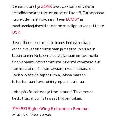
Demarinuoret ja
SONK
ovat osa kansainvälistä
sosialidemokraattisten nuorten liikettä. Euroopassa
nuoret demarit kokoaa yhteen
ECOSY
ja
maailmanlaajuisesti nuorison punalippua kannattelee
IUSY
.
Jäsenillämme on mahdollisuus lähteä mukaan
kansainväliseen toimintaan ja osallistua erilaisiin
tapahtumiin. Niitä on laidasta laitaan eri teemoilla
aina vapaamuotoisemmista leireistä kovatasoisiin
seminaareihin. Tämän kevään ja kesän aikana on
useita loistavia tapahtumia, joissa pääsee
tutustumaan tovereihin ympäri maailmaa.
Laita päivät talteen ja ilmoittaudu! Tarkemmat
tiedot tapahtumista saat linkkien takaa.
IFM-SEI Right-Wing Extremism Seminar
28.4.-5.5. Vilna, Latvia