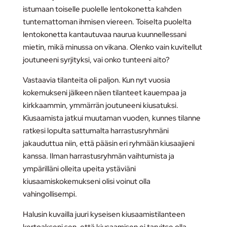
istumaan toiselle puolelle lentokonetta kahden
tuntemattoman ihmisen viereen. Toiselta puolelta
lentokonetta kantautuvaa naurua kuunnellessani
mietin, mikä minussa on vikana. Olenko vain kuvitellut
joutuneeni syrjityksi, vai onko tunteeni aito?
Vastaavia tilanteita oli paljon. Kun nyt vuosia
kokemukseni jälkeen näen tilanteet kauempaa ja
kirkkaammin, ymmärrän joutuneeni kiusatuksi.
Kiusaamista jatkui muutaman vuoden, kunnes tilanne
ratkesi lopulta sattumalta harrastusryhmäni
jakauduttua niin, että pääsin eri ryhmään kiusaajieni
kanssa. Ilman harrastusryhmän vaihtumista ja
ympärilläni olleita upeita ystäviäni
kiusaamiskokemukseni olisi voinut olla
vahingollisempi.
Halusin kuvailla juuri kyseisen kiusaamistilanteen
kertoakseni sen, että kiusaamisen ei tarvitse olla