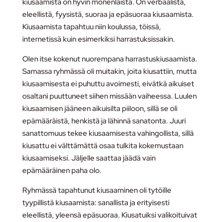
kiusaamista on hyvin monenlaista. On verbaalista,
eleellistä, fyysistä, suoraa ja epäsuoraa kiusaamista.
Kiusaamista tapahtuu niin koulussa, töissä,
internetissä kuin esimerkiksi harrastuksissakin.
Olen itse kokenut nuorempana harrastuskiusaamista.
Samassa ryhmässä oli muitakin, joita kiusattiin, mutta
kiusaamisesta ei puhuttu avoimesti, eivätkä aikuiset
osaltani puuttuneet siihen missään vaiheessa. Luulen
kiusaamisen jääneen aikuisilta piiloon, sillä se oli
epämääräistä, henkistä ja lähinnä sanatonta. Juuri
sanattomuus tekee kiusaamisesta vahingollista, sillä
kiusattu ei välttämättä osaa tulkita kokemustaan
kiusaamiseksi. Jäljelle saattaa jäädä vain
epämääräinen paha olo.
Ryhmässä tapahtunut kiusaaminen oli tytöille
tyypillistä kiusaamista: sanallista ja erityisesti
eleellistä, yleensä epäsuoraa. Kiusatuiksi valikoituivat