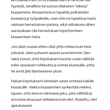
fyysistä, sanallista tai suoraa ollakseen ”oikeaa”
kiusaamista. Kiusaamista ei tapahdu pelkästään
kouluissa ja työpaikoilla, vaan sitä voi tapahtua myös
rakkaan harrastuksen parissa, eikä ratkaisuna siihen
saa koskaan olla harrastuksen lopettaminen
kiusaamisen takia.
Jos olisin vuosia sitten ollut yhtä rohkea kuin tänä
päivänä, olisin puhunut asiasta avoimemmin. Sen
takia toivon, että kirjoitukseni kautta voisin välittää
edes ripauksen rohkeutta ja voimia kiusatuille, jotta
he eivät jäisi tilanteeseen yksin.
Haluan kirjoitukseni viimeiset sanat omistaa kaikille
kiusatuille. Vaikka kiusaaminen synkentää mielesi,
lupaan, että aina on olemassa joku, joka välittää ja
arvostaa sinua juuri sellaisena kuin olet. Kiusattu, olet
ajatuksissani.