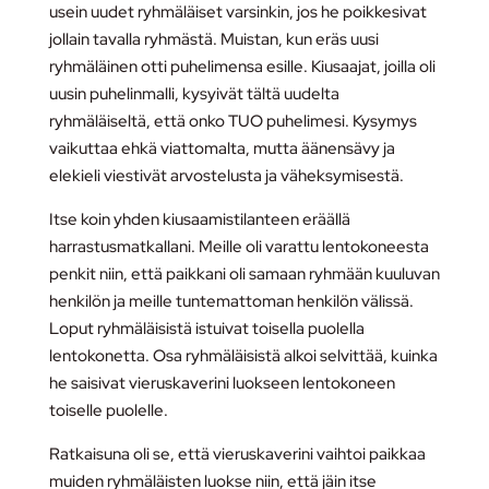
usein uudet ryhmäläiset varsinkin, jos he poikkesivat
jollain tavalla ryhmästä. Muistan, kun eräs uusi
ryhmäläinen otti puhelimensa esille. Kiusaajat, joilla oli
uusin puhelinmalli, kysyivät tältä uudelta
ryhmäläiseltä, että onko TUO puhelimesi. Kysymys
vaikuttaa ehkä viattomalta, mutta äänensävy ja
elekieli viestivät arvostelusta ja väheksymisestä.
Itse koin yhden kiusaamistilanteen eräällä
harrastusmatkallani. Meille oli varattu lentokoneesta
penkit niin, että paikkani oli samaan ryhmään kuuluvan
henkilön ja meille tuntemattoman henkilön välissä.
Loput ryhmäläisistä istuivat toisella puolella
lentokonetta. Osa ryhmäläisistä alkoi selvittää, kuinka
he saisivat vieruskaverini luokseen lentokoneen
toiselle puolelle.
Ratkaisuna oli se, että vieruskaverini vaihtoi paikkaa
muiden ryhmäläisten luokse niin, että jäin itse