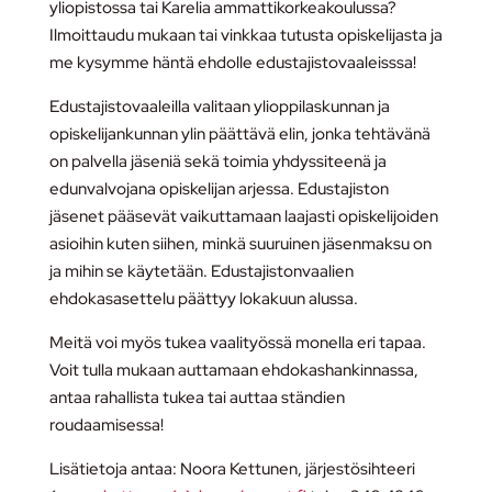
yliopistossa tai Karelia ammattikorkeakoulussa?
Ilmoittaudu mukaan tai vinkkaa tutusta opiskelijasta ja
me kysymme häntä ehdolle edustajistovaaleisssa!
Edustajistovaaleilla valitaan ylioppilaskunnan ja
opiskelijankunnan ylin päättävä elin, jonka tehtävänä
on palvella jäseniä sekä toimia yhdyssiteenä ja
edunvalvojana opiskelijan arjessa. Edustajiston
jäsenet pääsevät vaikuttamaan laajasti opiskelijoiden
asioihin kuten siihen, minkä suuruinen jäsenmaksu on
ja mihin se käytetään. Edustajistonvaalien
ehdokasasettelu päättyy lokakuun alussa.
Meitä voi myös tukea vaalityössä monella eri tapaa.
Voit tulla mukaan auttamaan ehdokashankinnassa,
antaa rahallista tukea tai auttaa ständien
roudaamisessa!
Lisätietoja antaa: Noora Kettunen, järjestösihteeri