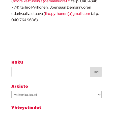
(
noora.kettunen(a)demarinuoret.fi
tai p. 040 4846
774) tai Iiro Pyrhönen, Joensuun Demarinuoren
edarivaalivastaava (
iiro.pyrhonen(a)gmail.com
tai p.
040 764 9606)
Haku
Arkisto
Arkisto
Yhteystiedot