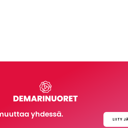
muuttaa yhdessä.
LIITY J