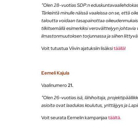
”Olen 28-vuotias SDP:n eduskuntavaaliehdokas La
Tärkeintä minulle näissä vaaleissa on se, että oike
taloutta voidaan tasapainottaa oikeudenmukaise
tilkitsemällä esimerkiksi verovälttelyyn johtav
ilmastonmuutoksen torjunnassa ja siihen liittyv
Voit tutustua Viivin ajatuksiin lisäksi
täällä!
Eemeli Kajula
Vaalinumero
21.
”Olen 26-vuotias isä, lähihoitaja, projektipäällik
asioita ovat laadukas koulutus, yrittäjyys ja Lap
Voit seurata Eemelin kampanjaa
täältä.