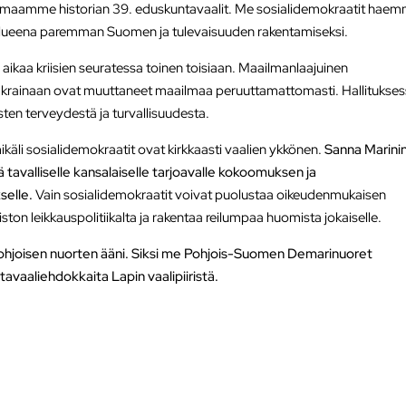
 maamme historian 39. eduskuntavaalit. Me sosialidemokraatit hae
olueena paremman Suomen ja tulevaisuuden rakentamiseksi.
a aikaa kriisien seuratessa toinen toisiaan. Maailmanlaajuinen
krainaan ovat muuttaneet maailmaa peruuttamattomasti. Hallitukse
ten terveydestä ja turvallisuudesta.
äli sosialidemokraatit ovat kirkkaasti vaalien ykkönen.
Sanna Marini
tavalliselle kansalaiselle tarjoavalle kokoomuksen ja
selle.
Vain sosialidemokraatit voivat puolustaa oikeudenmukaisen
ston leikkauspolitiikalta ja rakentaa reilumpaa huomista jokaiselle.
hjoisen nuorten ääni. Siksi me Pohjois-Suomen Demarinuoret
avaaliehdokkaita Lapin vaalipiiristä.