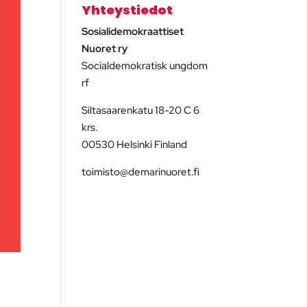
Yhteystiedot
Sosialidemokraattiset
Nuoret ry
Socialdemokratisk ungdom
rf
Siltasaarenkatu 18-20 C 6
krs.
00530 Helsinki Finland
toimisto@demarinuoret.fi