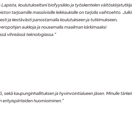
pista, koulutukseltani biofyysikko ja työskentelen väitöskirjatutkij
iston tarjoamille massiivisille leikkauksille on tarjolla vaihtoehto. Julk
sti ja kestävästi panostamalla koulutukseen ja tutkimukseen,
ia veropohjan aukkoja ja nousemalla maailman kärkimaaksi
ässä vihreässä teknologiassa.”
kö, sekä kaupunginhallituksen ja hyvinvointialueen jäsen. Minulle tärkei
in erityispiirteiden huomioiminen.”