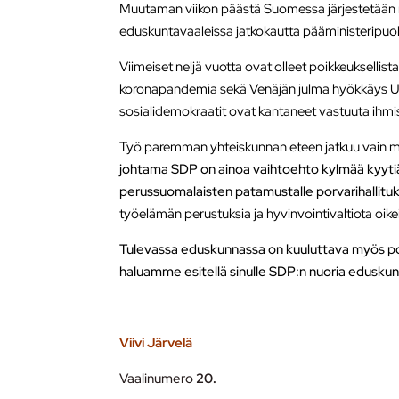
Muutaman viikon päästä Suomessa järjestetään
eduskuntavaaleissa jatkokautta pääministeripu
Viimeiset neljä vuotta ovat olleet poikkeuksellist
koronapandemia sekä Venäjän julma hyökkäys U
sosialidemokraatit ovat kantaneet vastuuta ihmis
Työ paremman yhteiskunnan eteen jatkuu vain mik
johtama SDP on ainoa vaihtoehto kylmää kyytiä 
perussuomalaisten patamustalle porvarihallituk
työelämän perustuksia ja hyvinvointivaltiota oikei
Tulevassa eduskunnassa on kuuluttava myös po
haluamme esitellä sinulle SDP:n nuoria eduskunt
Viivi Järvelä
Vaalinumero
20.