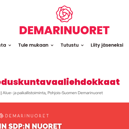
sta
Tule mukaan
Tutustu
Liity jäseneksi
 eduskuntavaaliehdokkaat
|
Alue- ja paikallistoiminta
,
Pohjois-Suomen Demarinuoret