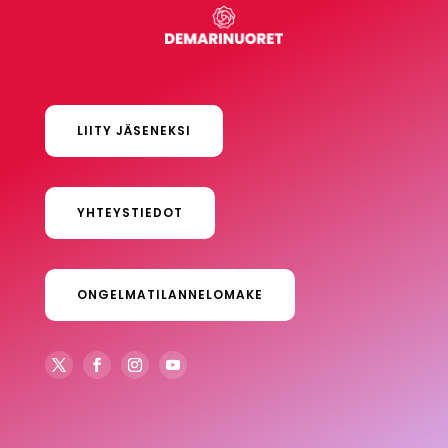
LIITY JÄSENEKSI
YHTEYSTIEDOT
ONGELMATILANNELOMAKE