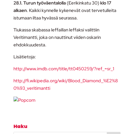
28.1. Turun työväentalolla
(Eerikinkatu 30)
klo 17
alkaen
. Kaikki kynnelle kykenevät ovat tervetulleita
istumaan iltaa hyvässä seurassa.
Tiukassa skabassa leffaillan leffaksi valittiin
Veritimantti, joka on nauttinut viiden oskarin
ehdokkuudesta.
Lisätietoja:
http://www.imdb.com/title/tt0450259/?ref_=sr_1
http://fi.wikipedia.org/wiki/Blood_Diamond_%E2%8
0%93_veritimantti
Haku