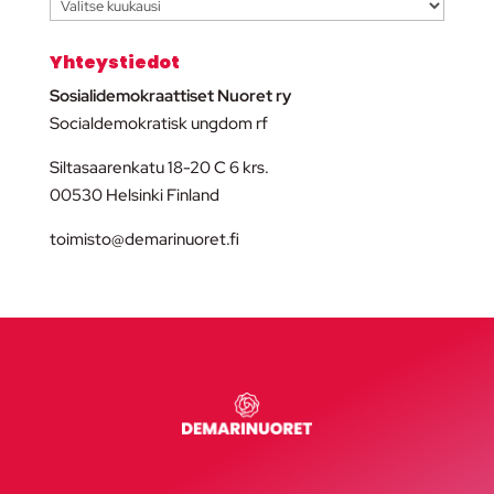
Arkisto
Yhteystiedot
Sosialidemokraattiset Nuoret ry
Socialdemokratisk ungdom rf
Siltasaarenkatu 18-20 C 6 krs.
00530 Helsinki Finland
toimisto@demarinuoret.fi