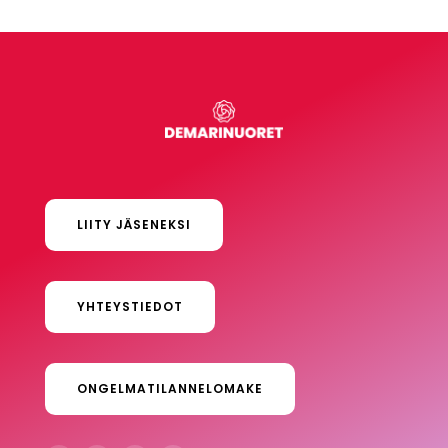
LIITY JÄSENEKSI
YHTEYSTIEDOT
ONGELMATILANNELOMAKE