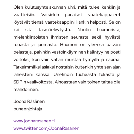
Olen kulutusyhteiskunnan uhri, mitä tulee kenkiin ja
vaatteisiin. Varsinkin punaiset vaatekappaleet
löytävät tiensä vaatekaappiini liiankin helposti. Se on
kai sitä täsmäelvytystä. Nautin huumorista,
mielenkiintoisten ihmisten seurasta sekä hyvästä
ruoasta ja juomasta. Huumori on yleensä päiväni
pelastaja, pahinkin vastoinkäyminen kääntyy helposti
voitoksi, kun vain vähän muistaa hymyillä ja nauraa.
Tärkeimmäksi asiaksi nostaisin kuitenkin yhteisen ajan
läheisteni kanssa. Unelmoin tuuheasta tukasta ja
SDP:n vaalivoitosta. Ainoastaan vain toinen taitaa olla
mahdollinen.
Joona Räsänen
puheenjohtaja
www.joonarasanen.fi
www.twitter.com/JoonaRasanen