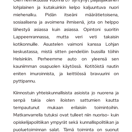
lohjalainen ja kutakuinkin kelpo kaljuuntuva nuori
miehenalku. Pidän itseäni määrätietoisena,
sosiaalisena ja avoimena ihmisenä, jota on helppo
lähestyä asiassa kuin asiassa. Opintoni suoritin
Lappeenrannassa, mutta veri veti takaisin
kotikonnuille. Asustelen vaimoni kanssa Lohjan
keskustassa, mistä sitten pendelöin bussilla töihin
Helsinkiin. Perheemme auto on yleensä sen
kauniimman osapuolen käytössä. Kotitöistä nautin
eniten imuroinnista, ja keittiössä bravuurini on
pyttipannu.
Kiinnostuin yhteiskunnallisista asioista jo nuorena ja
senpä takia olen iloisten sattumien kautta
tempautunut mukaan erilaisiin toimintoihin.
Matkanvarrella tutuksi ovat tulleet niin nuoriso- kuin
opiskelijapolitiikan ympyrät sekä kunnallispolitiikan ja
puoluetoiminnan salat. Tämä toiminta on suonut