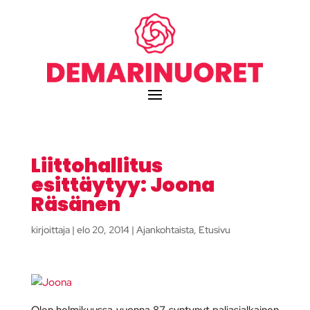
Liittohallitus
esittäytyy: Joona
Räsänen
kirjoittaja
|
elo 20, 2014
|
Ajankohtaista
,
Etusivu
Olen helmikuussa vuonna 87 syntynyt paljasjalkainen