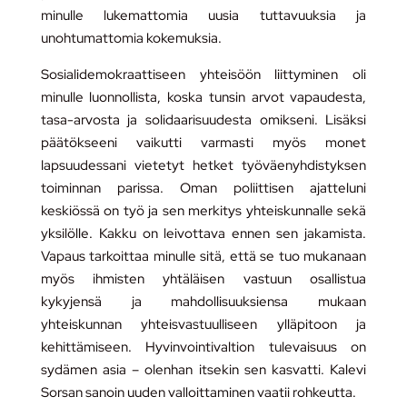
minulle lukemattomia uusia tuttavuuksia ja
unohtumattomia kokemuksia.
Sosialidemokraattiseen yhteisöön liittyminen oli
minulle luonnollista, koska tunsin arvot vapaudesta,
tasa-arvosta ja solidaarisuudesta omikseni. Lisäksi
päätökseeni vaikutti varmasti myös monet
lapsuudessani vietetyt hetket työväenyhdistyksen
toiminnan parissa. Oman poliittisen ajatteluni
keskiössä on työ ja sen merkitys yhteiskunnalle sekä
yksilölle. Kakku on leivottava ennen sen jakamista.
Vapaus tarkoittaa minulle sitä, että se tuo mukanaan
myös ihmisten yhtäläisen vastuun osallistua
kykyjensä ja mahdollisuuksiensa mukaan
yhteiskunnan yhteisvastuulliseen ylläpitoon ja
kehittämiseen. Hyvinvointivaltion tulevaisuus on
sydämen asia – olenhan itsekin sen kasvatti. Kalevi
Sorsan sanoin uuden valloittaminen vaatii rohkeutta.