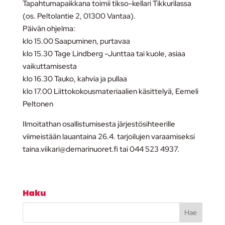
Tapahtumapaikkana toimii tikso-kellari Tikkurilassa
(os. Peltolantie 2, 01300 Vantaa).
Päivän ohjelma:
klo 15.00 Saapuminen, purtavaa
klo 15.30 Tage Lindberg –Junttaa tai kuole, asiaa
vaikuttamisesta
klo 16.30 Tauko, kahvia ja pullaa
klo 17.00 Liittokokousmateriaalien käsittelyä, Eemeli
Peltonen
Ilmoitathan osallistumisesta järjestösihteerille
viimeistään lauantaina 26.4. tarjoilujen varaamiseksi
taina.viikari@demarinuoret.fi tai 044 523 4937.
Haku