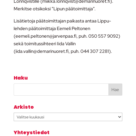
Lönnqvistille (miikka.lonnqvist@demarinuoret.fi).
Merkitse otsikoksi ”Lipun päätoimittaja”.
Lisätietoja päätoimittajan paikasta antaa Lippu-
lehden päätoimittaja Eemeli Peltonen
(eemeli.peltonen@jarvenpaa.fi, puh. 050 557 9092)
sekä toimitussihteeri Iida Vallin
(iida.vallin@demarinuoret.fi, puh. 044 307 2281).
Haku
Arkisto
Arkisto
Yhteystiedot