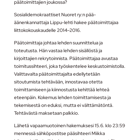
päätoimittajien joukossa?
Sosialidemokraattiset Nuoret ry:n pää-
äänenkannattaja Lippu-lehti hakee päätoimittajaa
liittokokouskaudelle 2014–2016.
Päätoimittaja johtaa lehden suunnittelua ja
toteutusta. Hän vastaa lehden sisällöstä ja
kirjoittajien rekrytoinnista. Päätoimittajaa avustaa
toimitussihteeri, joka työskentelee keskustoimistolla.
Valittavalta päätoimittajalta edellytetään
sitoutumista tehtävään, innostavaa otetta
toimittamiseen ja kiinnostusta kehittää lehteä
eteenpäin. Kokemus lehden toimittamisesta ja
tekemisestä on eduksi, mutta ei välttämätöntä.
Tehtävästä maksetaan palkkio.
Lähetä vapaamuotoinen hakemuksesi 15.6. klo 23:59
mennessä sähköpostitse pääsihteeri Miikka