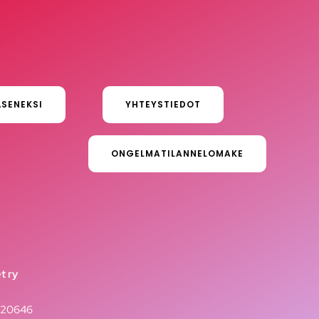
ÄSENEKSI
YHTEYSTIEDOT
ONGELMATILANNELOMAKE
t ry
020646