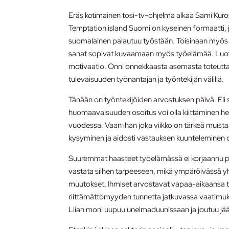
Eräs kotimainen tosi-tv-ohjelma alkaa Sami Kuros
Temptation island Suomi on kyseinen formaatti, 
suomalainen palautuu työstään. Toisinaan myös 
sanat sopivat kuvaamaan myös työelämää. Luotta
motivaatio. Onni onnekkaasta asemasta toteutta
tulevaisuuden työnantajan ja työntekijän välillä.
Tänään on työntekijöiden arvostuksen päivä. Eli s
huomaavaisuuden osoitus voi olla kiittäminen henki
vuodessa. Vaan ihan joka viikko on tärkeä muistaa 
kysyminen ja aidosti vastauksen kuunteleminen o
Suuremmat haasteet työelämässä ei korjaannu pel
vastata siihen tarpeeseen, mikä ympäröivässä yh
muutokset. Ihmiset arvostavat vapaa-aikaansa t
riittämättömyyden tunnetta jatkuvassa vaatimuks
Liian moni uupuu unelmaduunissaan ja joutuu jääm