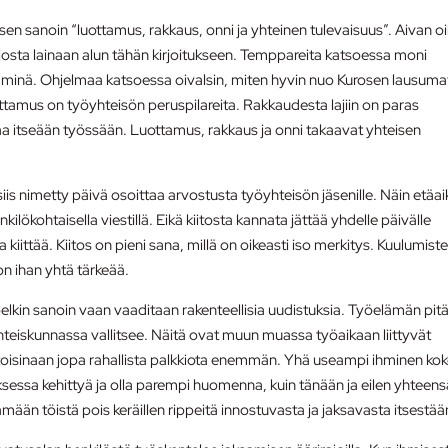
en sanoin “luottamus, rakkaus, onni ja yhteinen tulevaisuus”. Aivan oi
josta lainaan alun tähän kirjoitukseen. Temppareita katsoessa moni
minä. Ohjelmaa katsoessa oivalsin, miten hyvin nuo Kurosen lausuma
mus on työyhteisön peruspilareita. Rakkaudesta lajiin on paras
a itseään työssään. Luottamus, rakkaus ja onni takaavat yhteisen
iis nimetty päivä osoittaa arvostusta työyhteisön jäsenille. Näin etäa
lökohtaisella viestillä. Eikä kiitosta kannata jättää yhdelle päivälle
kiittää. Kiitos on pieni sana, millä on oikeasti iso merkitys. Kuulumist
n ihan yhtä tärkeää.
kin sanoin vaan vaaditaan rakenteellisia uudistuksia. Työelämän pit
teiskunnassa vallitsee. Näitä ovat muun muassa työaikaan liittyvät
oisinaan jopa rahallista palkkiota enemmän.
Yhä useampi ihminen ko
essa kehittyä ja olla parempi huomenna, kuin tänään ja eilen yhteens
ään töistä pois keräillen rippeitä innostuvasta ja jaksavasta itsestää