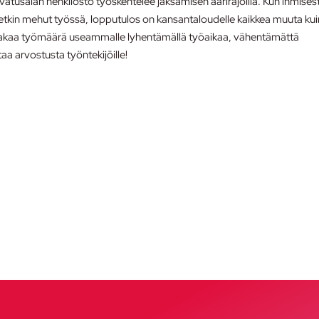
asvatusalan henkilöstö työskentelee jaksamisen äärirajoilla. Kun ihmises
setkin mehut työssä, lopputulos on kansantaloudelle kaikkea muuta kui
si jakaa työmäärä useammalle lyhentämällä työaikaa, vähentämättä
aa arvostusta työntekijöille!