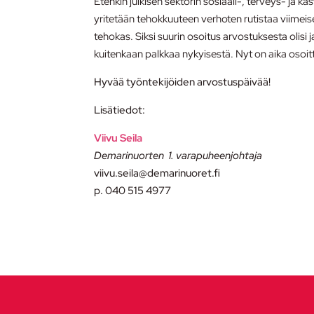
Etenkin julkisen sektorin sosiaali-, terveys- ja k
yritetään tehokkuuteen verhoten rutistaa viimei
tehokas. Siksi suurin osoitus arvostuksesta oli
kuitenkaan palkkaa nykyisestä. Nyt on aika osoitt
Hyvää työntekijöiden arvostuspäivää!
Lisätiedot:
Viivu Seila
Demarinuorten 1. varapuheenjohtaja
viivu.seila@demarinuoret.fi
p. 040 515 4977