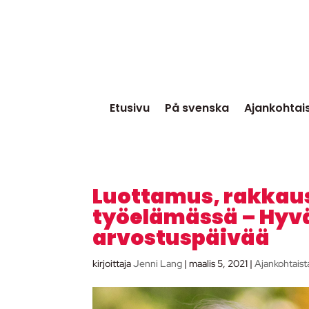
Etusivu
På svenska
Ajankohtai
Luottamus, rakkaus,
työelämässä – Hyvä
arvostuspäivää
kirjoittaja
Jenni Lang
|
maalis 5, 2021
|
Ajankohtaist