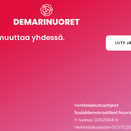
muuttaa yhdessä.
LIITY J
Verkkolaskutusohjeet
Sosialidemokraattiset Nuore
Y-tunnus: 0202064-6
Verkkolaskuosoite 003702