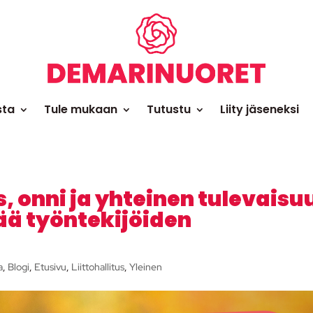
sta
Tule mukaan
Tutustu
Liity jäseneksi
 onni ja yhteinen tulevaisu
ä työntekijöiden
a
,
Blogi
,
Etusivu
,
Liittohallitus
,
Yleinen