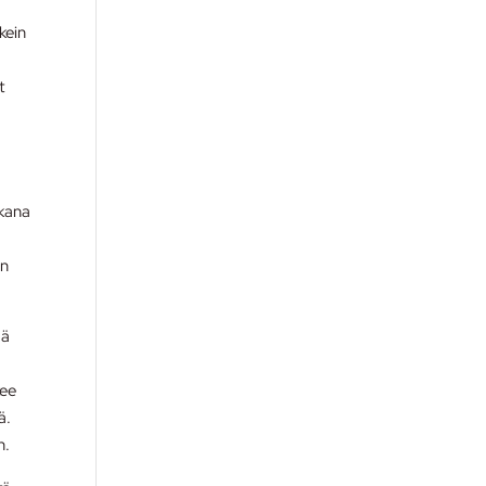
kein
t
ikana
en
ää
kee
ä.
n.