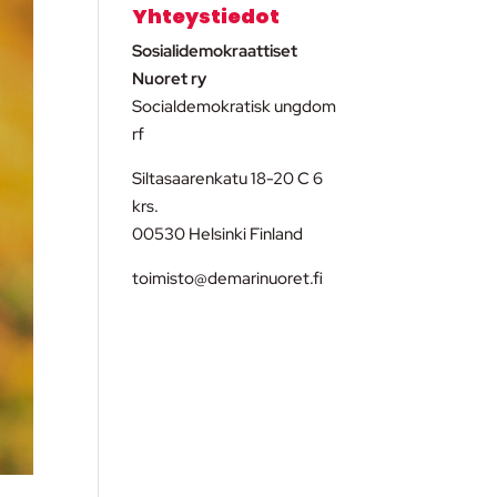
Yhteystiedot
Sosialidemokraattiset
Nuoret ry
Socialdemokratisk ungdom
rf
Siltasaarenkatu 18-20 C 6
krs.
00530 Helsinki Finland
toimisto@demarinuoret.fi