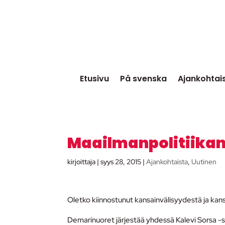
Etusivu
På svenska
Ajankohtai
Maailmanpolitiikan
kirjoittaja
|
syys 28, 2015
|
Ajankohtaista
,
Uutinen
Oletko kiinnostunut kansainvälisyydestä ja kan
Demarinuoret järjestää yhdessä Kalevi Sorsa -s