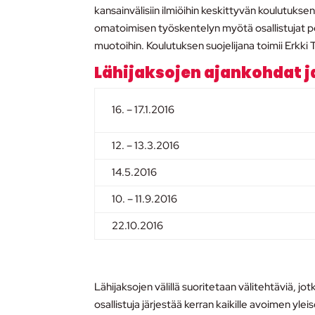
kansainvälisiin ilmiöihin keskittyvän koulutukse
omatoimisen työskentelyn myötä osallistujat per
muotoihin. Koulutuksen suojelijana toimii Erkki 
Lähijaksojen ajankohdat 
16. – 17.1.2016
12. – 13.3.2016
14.5.2016
10. – 11.9.2016
22.10.2016
Lähijaksojen välillä suoritetaan välitehtäviä, jo
osallistuja järjestää kerran kaikille avoimen ylei