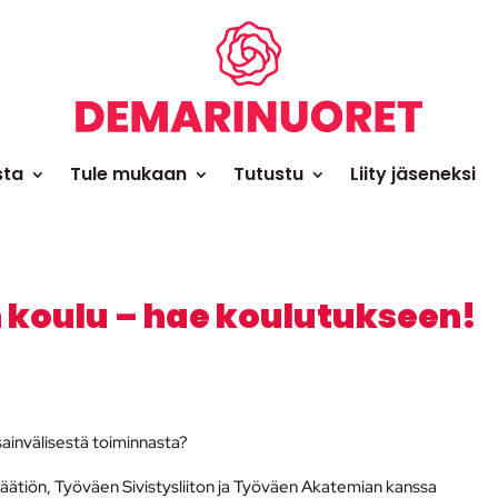
sta
Tule mukaan
Tutustu
Liity jäseneksi
 koulu – hae koulutukseen!
sainvälisestä toiminnasta?
äätiön, Työväen Sivistysliiton ja Työväen Akatemian kanssa