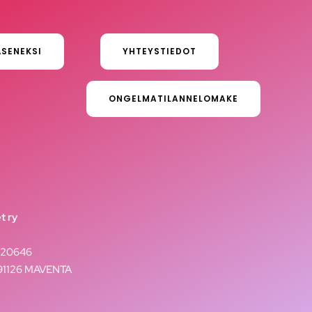
ÄSENEKSI
YHTEYSTIEDOT
ONGELMATILANNELOMAKE
t ry
020646
291126 MAVENTA