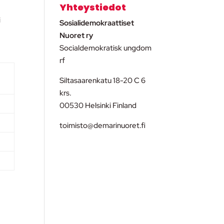
Yhteystiedot
i
Sosialidemokraattiset
Nuoret ry
Socialdemokratisk ungdom
rf
Siltasaarenkatu 18-20 C 6
krs.
00530 Helsinki Finland
toimisto@demarinuoret.fi