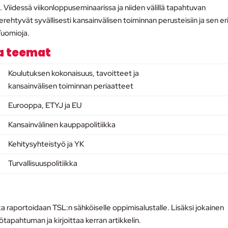
n. Viidessä viikonloppuseminaarissa ja niiden välillä tapahtuvan
ehtyvät syvällisesti kansainvälisen toiminnan perusteisiin ja sen er
Tuomioja.
ja teemat
Koulutuksen kokonaisuus, tavoitteet ja
kansainvälisen toiminnan periaatteet
Eurooppa, ETYJ ja EU
Kansainvälinen kauppapolitiikka
Kehitysyhteistyö ja YK
Turvallisuuspolitiikka
tka raportoidaan TSL:n sähköiselle oppimisalustalle. Lisäksi jokainen
sötapahtuman ja kirjoittaa kerran artikkelin.