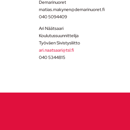
Demarinuoret
matias.makynen@demarinuoret.fi
040 5094409
Ari Näätsaari
Koulutussuunnittelija
Työväen Sivistysliitto
ari.naatsaari@tsl.fi
040 5344815