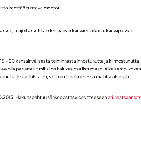
älistä kenttää tunteva mentori.
uksen, majoitukset kahden päivän kurssien aikana, kurssipäivien
5 – 20 kansainvälisestä toiminnasta innostunutta ja kiinnostunutta
lee olla perustelut miksi on halukas osallistumaan. Aikaisempi kok
, mutta jos sellaista on, voi hakuilmoituksessa mainita aiempia
10.2015
. Haku tapahtuu sähköpostitse osoitteeseen
ari.naatsaari@tsl