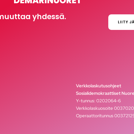
muuttaa yhdessä.
LIITY J
Verkkolaskutusohjeet
Sosialidemokraattiset Nuore
Y-tunnus: 0202064-6
Verkkolaskuosoite 003702
Operaattoritunnus 003721