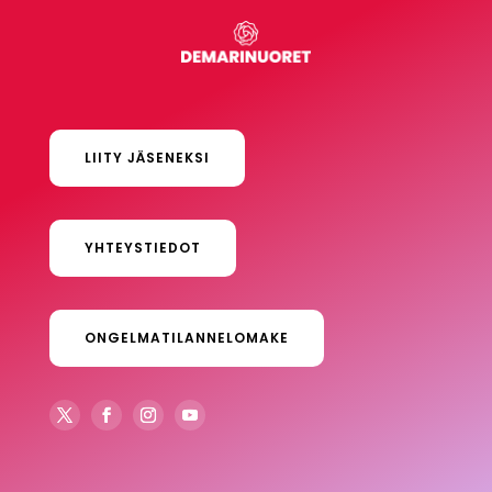
LIITY JÄSENEKSI
YHTEYSTIEDOT
ONGELMATILANNELOMAKE