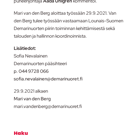
puheenjohtaja
Aada Uhlgrén
kommentoi.
Mari van den Berg aloittaa työssään 29.9.2021. Van
den Berg tulee työssään vastaamaan Lounais-Suomen
Demarinuorten piirin toiminnan kehittämisestä sekä
talouden ja hallinnon koordinoinnista.
Lisätiedot:
Sofia Nevalainen
Demarinuorten pääsihteeri
p. 044 9728 066
sofia.nevalainen@demarinuoret.fi
29.9.2021 alkaen
Mari van den Berg
mari.vandenberg@
demarinuoret.fi
Haku