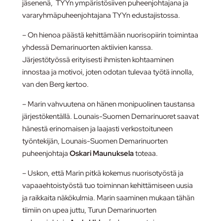
jäsenenä, TYYn ympäristösiiven puheenjohtajana ja
vararyhmäpuheenjohtajana TYYn edustajistossa.
– On hienoa päästä kehittämään nuorisopiirin toimintaa
yhdessä Demarinuorten aktiivien kanssa.
Järjestötyössä erityisesti ihmisten kohtaaminen
innostaa ja motivoi, joten odotan tulevaa työtä innolla,
van den Berg kertoo.
– Marin vahvuutena on hänen monipuolinen taustansa
järjestökentällä. Lounais-Suomen Demarinuoret saavat
hänestä erinomaisen ja laajasti verkostoituneen
työntekijän, Lounais-Suomen Demarinuorten
puheenjohtaja
Oskari Maunuksela
toteaa.
– Uskon, että Marin pitkä kokemus nuorisotyöstä ja
vapaaehtoistyöstä tuo toiminnan kehittämiseen uusia
ja raikkaita näkökulmia. Marin saaminen mukaan tähän
tiimiin on upea juttu, Turun Demarinuorten