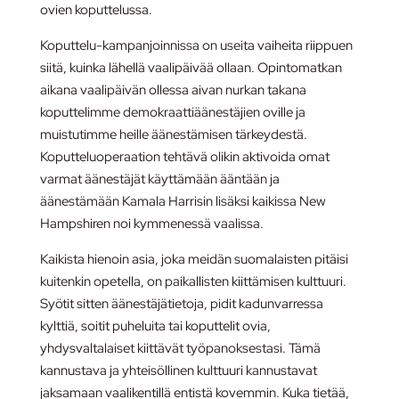
ovien koputtelussa.
Koputtelu-kampanjoinnissa on useita vaiheita riippuen
siitä, kuinka lähellä vaalipäivää ollaan. Opintomatkan
aikana vaalipäivän ollessa aivan nurkan takana
koputtelimme demokraattiäänestäjien oville ja
muistutimme heille äänestämisen tärkeydestä.
Koputteluoperaation tehtävä olikin aktivoida omat
varmat äänestäjät käyttämään ääntään ja
äänestämään Kamala Harrisin lisäksi kaikissa New
Hampshiren noi kymmenessä vaalissa.
Kaikista hienoin asia, joka meidän suomalaisten pitäisi
kuitenkin opetella, on paikallisten kiittämisen kulttuuri.
Syötit sitten äänestäjätietoja, pidit kadunvarressa
kylttiä, soitit puheluita tai koputtelit ovia,
yhdysvaltalaiset kiittävät työpanoksestasi. Tämä
kannustava ja yhteisöllinen kulttuuri kannustavat
jaksamaan vaalikentillä entistä kovemmin. Kuka tietää,