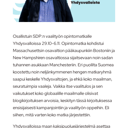
Osallistuin SDP:n vaalityön opintomatkalle
Yhdysvalloissa 29.10-6.11. Opintomatka kohdistui
Massachusettsin osavaltion pääkaupunkiin Bostoniin ja
New Hampshiren osavaltiossa sijaitsevaan noin sadan
tuhannen asukkaan Manchesteriin. Eri puolilta Suomea
koostettu noin neljänkymmenen hengen matkaryhmä
saapui keskelle Yhdysvaltojen, ja ehkä koko maailman,
seuratuimpia vaaleja. Vaikka itse vaalitulos ja sen
vaikutukset koko globaalille maailmalle olisivat
blogikirjoituksen arvoisia, keskityn tässä kirjoituksessa
ensisijaisesti kampanjointiin ja vaalityön oppeihin. Eli
siihen, mitä varten koko matka järjestettiin.
Yhdysvalloissa maan kaksipuoluejärjestelmä asettaa