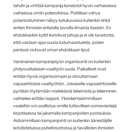
tahdin ja virittää kampanja koneistot hyvin varhaisessa
vaiheessa omiin poteroihinsa. Politiikan vahva
polarisoituminen näkyy katukuvassa kuitenkin ehkä
eniten ihmisten erilaisilla tavoilla ilmaista itseään. Eri
ehdokkaiden kyltit koristivat pihoja ja ei ole tavatonta,
että vastaan ajaa suuria katumaastureita, joiden
perässä viuhuvat oman ehdokkaan liput.
Varsinainen kampanjatyön organisointi on kuitenkin
yhdysvaltalaisen vaalityön suola. Paikalliset ovat
erittäin hyviä organisoimaan ja sitouttamaan
vapaaehtoisia vaalityöhön. Jokaiselle vapaaehtoiselle
pyritään löytämään mielekästä tekemistä ja tekeminen
vaihtelee erittäin laajasti. Yksinkertaisimmillaan
vaaleihin voi osallistua omille tuttavilleen someviestejä
kirjoittaessa tai jakamalla kampanjoiden postauksia.
Aidoimmillaan kampanjointi on kuitenkin äänestäjille
kohdistetuissa puhelinsoitoissa ja tavallisten ihmisten