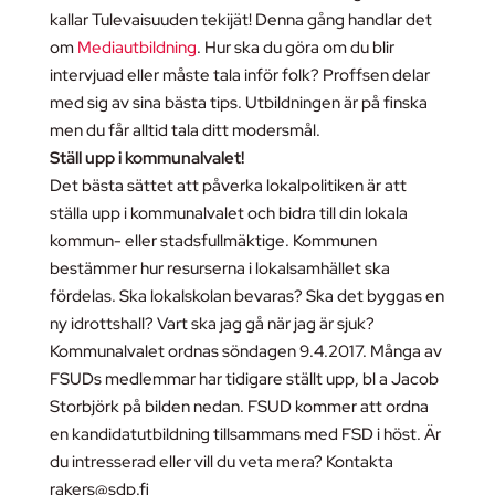
kallar Tulevaisuuden tekijät! Denna gång handlar det
om
Mediautbildning
. Hur ska du göra om du blir
intervjuad eller måste tala inför folk? Proffsen delar
med sig av sina bästa tips. Utbildningen är på finska
men du får alltid tala ditt modersmål.
Ställ upp i kommunalvalet!
Det bästa sättet att påverka lokalpolitiken är att
ställa upp i kommunalvalet och bidra till din lokala
kommun- eller stadsfullmäktige. Kommunen
bestämmer hur resurserna i lokalsamhället ska
fördelas. Ska lokalskolan bevaras? Ska det byggas en
ny idrottshall? Vart ska jag gå när jag är sjuk?
Kommunalvalet ordnas söndagen 9.4.2017. Många av
FSUDs medlemmar har tidigare ställt upp, bl a Jacob
Storbjörk på bilden nedan. FSUD kommer att ordna
en kandidatutbildning tillsammans med FSD i höst. Är
du intresserad eller vill du veta mera? Kontakta
rakers@sdp.fi