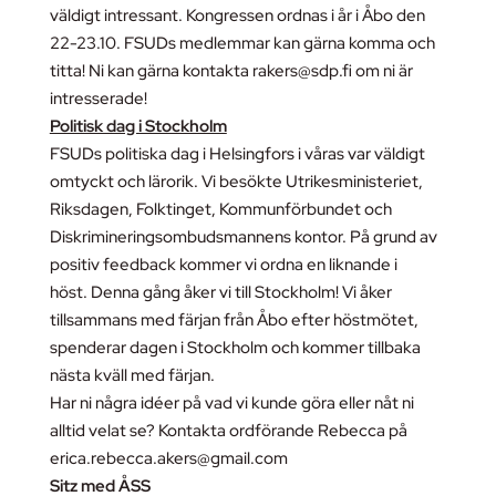
väldigt intressant. Kongressen ordnas i år i Åbo den
22-23.10. FSUDs medlemmar kan gärna komma och
titta! Ni kan gärna kontakta rakers@sdp.fi om ni är
intresserade!
Politisk dag i Stockholm
FSUDs politiska dag i Helsingfors i våras var väldigt
omtyckt och lärorik. Vi besökte Utrikesministeriet,
Riksdagen, Folktinget, Kommunförbundet och
Diskrimineringsombudsmannens kontor. På grund av
positiv feedback kommer vi ordna en liknande i
höst. Denna gång åker vi till Stockholm! Vi åker
tillsammans med färjan från Åbo efter höstmötet,
spenderar dagen i Stockholm och kommer tillbaka
nästa kväll med färjan.
Har ni några idéer på vad vi kunde göra eller nåt ni
alltid velat se? Kontakta ordförande Rebecca på
erica.rebecca.akers@gmail.com
Sitz med ÅSS