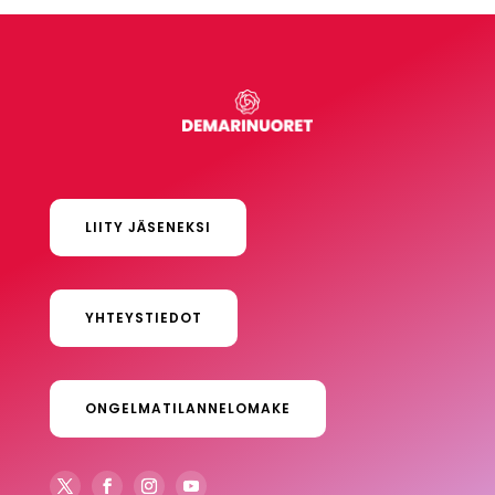
LIITY JÄSENEKSI
YHTEYSTIEDOT
ONGELMATILANNELOMAKE