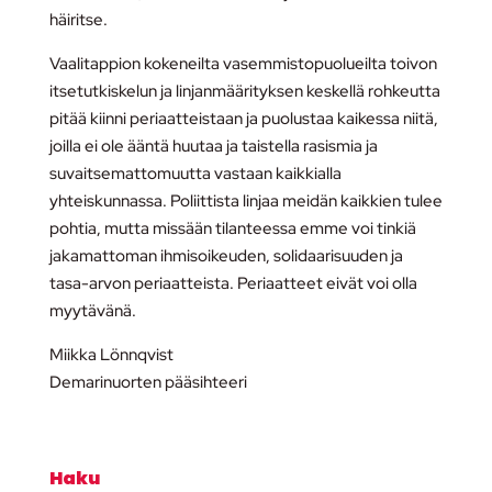
häiritse.
Vaalitappion kokeneilta vasemmistopuolueilta toivon
itsetutkiskelun ja linjanmäärityksen keskellä rohkeutta
pitää kiinni periaatteistaan ja puolustaa kaikessa niitä,
joilla ei ole ääntä huutaa ja taistella rasismia ja
suvaitsemattomuutta vastaan kaikkialla
yhteiskunnassa. Poliittista linjaa meidän kaikkien tulee
pohtia, mutta missään tilanteessa emme voi tinkiä
jakamattoman ihmisoikeuden, solidaarisuuden ja
tasa-arvon periaatteista. Periaatteet eivät voi olla
myytävänä.
Miikka Lönnqvist
Demarinuorten pääsihteeri
Haku