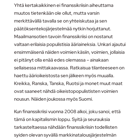
Yhtä kertakaikkinen ei finanssikriisin aiheuttama
muutos tietenkään ole ollut, mutta varsin
merkittävällä tavalla se on yhteiskutaa ja sen
päätöksentekojärjestelmää nytkin horjuttanut.
Maailmansotien tavoin finanssikriisi on nostanut
valtaan erilaisia populistisia ääriaineksia. Unkari ajautui
ensimmäisenä näiden voimien käsiin, voimien, jollaisia
ei pitänyt olla enää edes olemassa – ainakaan
sellaisessa mittakaavassa. Ratkaisua tilanteeseen on
haettu äärioikeistosta sen jälkeen myös muualla.
Kreikka, Ranska, Tanska, Ruotsi ja monet muut maat
ovat saaneet nähdä oikeistopopulististen voimien
nousun. Näiden joukossa myös Suomi.
Kun finanssikriisi vuonna 2008 alkoi, joku sanoi, että
tämä on kapitalismin loppu. Syitä ja seurauksia
tarkasteltaessa nähdään finanssikriisin todellisten
syiden olevan syvällä markkinatalousjärjestelmän