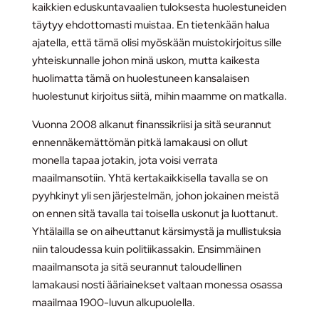
kaikkien eduskuntavaalien tuloksesta huolestuneiden
täytyy ehdottomasti muistaa. En tietenkään halua
ajatella, että tämä olisi myöskään muistokirjoitus sille
yhteiskunnalle johon minä uskon, mutta kaikesta
huolimatta tämä on huolestuneen kansalaisen
huolestunut kirjoitus siitä, mihin maamme on matkalla.
Vuonna 2008 alkanut finanssikriisi ja sitä seurannut
ennennäkemättömän pitkä lamakausi on ollut
monella tapaa jotakin, jota voisi verrata
maailmansotiin. Yhtä kertakaikkisella tavalla se on
pyyhkinyt yli sen järjestelmän, johon jokainen meistä
on ennen sitä tavalla tai toisella uskonut ja luottanut.
Yhtälailla se on aiheuttanut kärsimystä ja mullistuksia
niin taloudessa kuin politiikassakin. Ensimmäinen
maailmansota ja sitä seurannut taloudellinen
lamakausi nosti ääriainekset valtaan monessa osassa
maailmaa 1900-luvun alkupuolella.