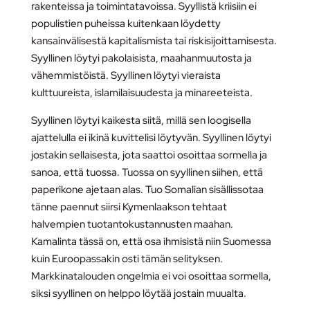
rakenteissa ja toimintatavoissa. Syyllistä kriisiin ei
populistien puheissa kuitenkaan löydetty
kansainvälisestä kapitalismista tai riskisijoittamisesta.
Syyllinen löytyi pakolaisista, maahanmuutosta ja
vähemmistöistä. Syyllinen löytyi vieraista
kulttuureista, islamilaisuudesta ja minareeteista.
Syyllinen löytyi kaikesta siitä, millä sen loogisella
ajattelulla ei ikinä kuvittelisi löytyvän. Syyllinen löytyi
jostakin sellaisesta, jota saattoi osoittaa sormella ja
sanoa, että tuossa. Tuossa on syyllinen siihen, että
paperikone ajetaan alas. Tuo Somalian sisällissotaa
tänne paennut siirsi Kymenlaakson tehtaat
halvempien tuotantokustannusten maahan.
Kamalinta tässä on, että osa ihmisistä niin Suomessa
kuin Euroopassakin osti tämän selityksen.
Markkinatalouden ongelmia ei voi osoittaa sormella,
siksi syyllinen on helppo löytää jostain muualta.