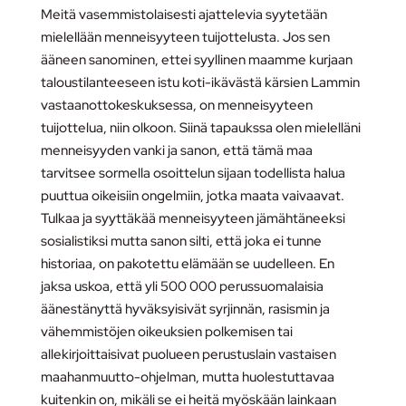
Meitä vasemmistolaisesti ajattelevia syytetään
mielellään menneisyyteen tuijottelusta. Jos sen
ääneen sanominen, ettei syyllinen maamme kurjaan
taloustilanteeseen istu koti-ikävästä kärsien Lammin
vastaanottokeskuksessa, on menneisyyteen
tuijottelua, niin olkoon. Siinä tapaukssa olen mielelläni
menneisyyden vanki ja sanon, että tämä maa
tarvitsee sormella osoittelun sijaan todellista halua
puuttua oikeisiin ongelmiin, jotka maata vaivaavat.
Tulkaa ja syyttäkää menneisyyteen jämähtäneeksi
sosialistiksi mutta sanon silti, että joka ei tunne
historiaa, on pakotettu elämään se uudelleen. En
jaksa uskoa, että yli 500 000 perussuomalaisia
äänestänyttä hyväksyisivät syrjinnän, rasismin ja
vähemmistöjen oikeuksien polkemisen tai
allekirjoittaisivat puolueen perustuslain vastaisen
maahanmuutto-ohjelman, mutta huolestuttavaa
kuitenkin on, mikäli se ei heitä myöskään lainkaan