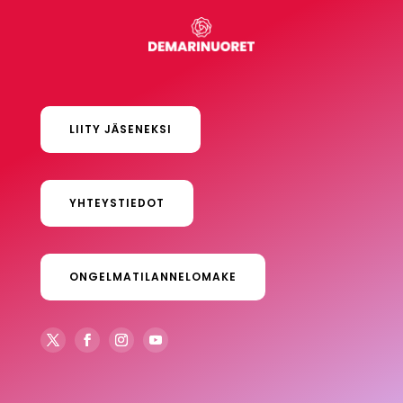
LIITY JÄSENEKSI
YHTEYSTIEDOT
ONGELMATILANNELOMAKE