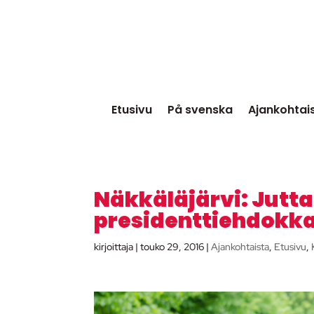
Etusivu
På svenska
Ajankohtai
Näkkäläjärvi: Jutta
presidenttiehdokk
kirjoittaja
|
touko 29, 2016
|
Ajankohtaista
,
Etusivu
,