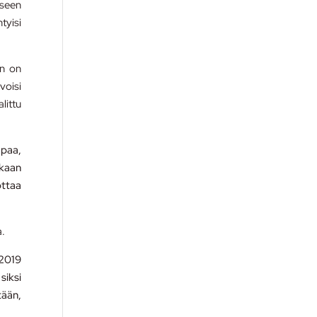
aseen
tyisi
än on
voisi
littu
apaa,
kkaan
ottaa
a.
2019
siksi
tään,