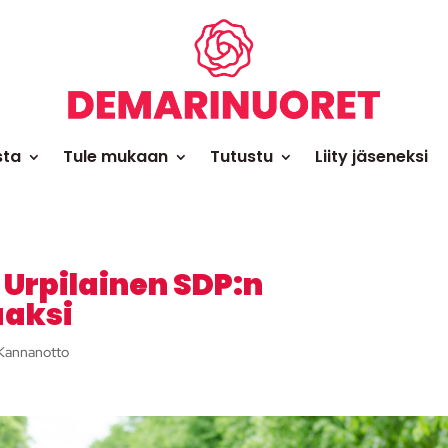
sta
Tule mukaan
Tutustu
Liity jäseneksi
 Urpilainen SDP:n
aaksi
Kannanotto