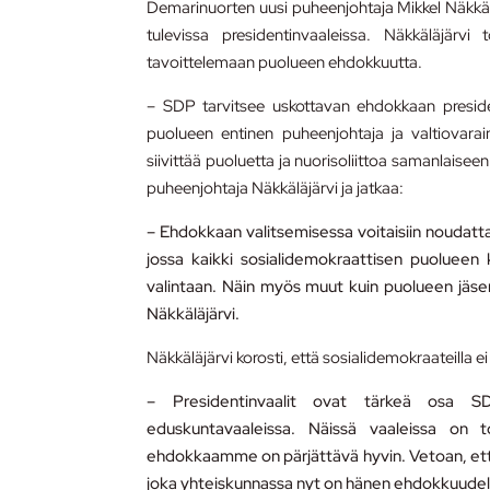
Demarinuorten uusi puheenjohtaja Mikkel Näkkä
tulevissa presidentinvaaleissa. Näkkäläjärv
tavoittelemaan puolueen ehdokkuutta.
– SDP tarvitsee uskottavan ehdokkaan preside
puolueen entinen puheenjohtaja ja valtiovarai
siivittää puoluetta ja nuorisoliittoa samanlaise
puheenjohtaja Näkkäläjärvi ja jatkaa:
– Ehdokkaan valitsemisessa voitaisiin noudatt
jossa kaikki sosialidemokraattisen puolueen 
valintaan. Näin myös muut kuin puolueen jäse
Näkkäläjärvi.
Näkkäläjärvi korosti, että sosialidemokraateilla 
– Presidentinvaalit ovat tärkeä osa S
eduskuntavaaleissa. Näissä vaaleissa on t
ehdokkaamme on pärjättävä hyvin. Vetoan, että 
joka yhteiskunnassa nyt on hänen ehdokkuudell