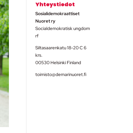
Yhteystiedot
Sosialidemokraattiset
Nuoret ry
Socialdemokratisk ungdom
rf
Siltasaarenkatu 18-20 C 6
krs.
00530 Helsinki Finland
toimisto@demarinuoret.fi