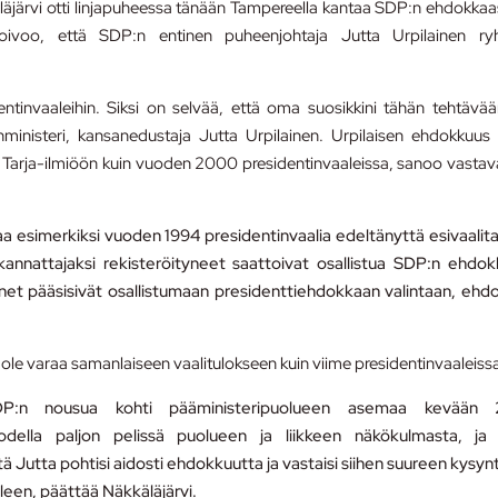
läjärvi otti linjapuheessa tänään Tampereella kantaa SDP:n ehdokka
i toivoo, että SDP:n entinen puheenjohtaja Jutta Urpilainen ryh
ntinvaaleihin.
Siksi on selvää, että oma suosikkini tähän tehtävä
nministeri, kansanedustaja Jutta Urpilainen. Urpilaisen ehdokkuus 
en Tarja-ilmiöön kuin vuoden 2000 presidentinvaaleissa, sanoo vastava
aa esimerkiksi vuoden 1994 presidentinvaalia edeltänyttä esivaalit
kannattajaksi rekisteröityneet saattoivat osallistua SDP:n ehdo
net pääsisivät osallistumaan presidenttiehdokkaan valintaan, ehd
ei ole varaa samanlaiseen vaalitulokseen kuin viime presidentinvaaleiss
DP:n nousua kohti pääministeripuolueen asemaa kevään 
odella paljon pelissä puolueen ja liikkeen näkökulmasta, ja 
Jutta pohtisi aidosti ehdokkuutta ja vastaisi siihen suureen kysyn
een, päättää Näkkäläjärvi.