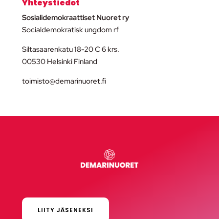
Yhteystiedot
Sosialidemokraattiset Nuoret ry
Socialdemokratisk ungdom rf
Siltasaarenkatu 18-20 C 6 krs.
00530 Helsinki Finland
toimisto@demarinuoret.fi
LIITY JÄSENEKSI