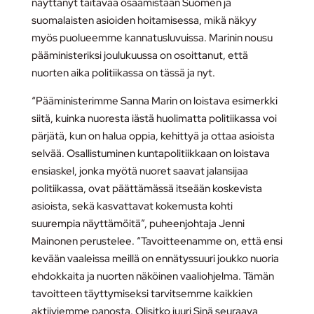
näyttänyt taitavaa osaamistaan Suomen ja
suomalaisten asioiden hoitamisessa, mikä näkyy
myös puolueemme kannatusluvuissa. Marinin nousu
pääministeriksi joulukuussa on osoittanut, että
nuorten aika politiikassa on tässä ja nyt.
“Pääministerimme Sanna Marin on loistava esimerkki
siitä, kuinka nuoresta iästä huolimatta politiikassa voi
pärjätä, kun on halua oppia, kehittyä ja ottaa asioista
selvää. Osallistuminen kuntapolitiikkaan on loistava
ensiaskel, jonka myötä nuoret saavat jalansijaa
politiikassa, ovat päättämässä itseään koskevista
asioista, sekä kasvattavat kokemusta kohti
suurempia näyttämöitä”, puheenjohtaja Jenni
Mainonen perustelee. “Tavoitteenamme on, että ensi
kevään vaaleissa meillä on ennätyssuuri joukko nuoria
ehdokkaita ja nuorten näköinen vaaliohjelma. Tämän
tavoitteen täyttymiseksi tarvitsemme kaikkien
aktiiviemme panosta. Olisitko juuri Sinä seuraava