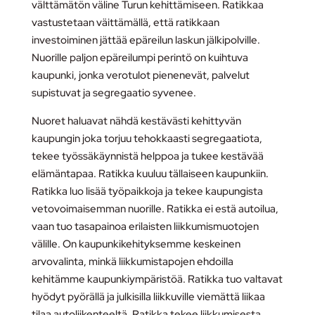
välttämätön väline Turun kehittämiseen. Ratikkaa
vastustetaan väittämällä, että ratikkaan
investoiminen jättää epäreilun laskun jälkipolville.
Nuorille paljon epäreilumpi perintö on kuihtuva
kaupunki, jonka verotulot pienenevät, palvelut
supistuvat ja segregaatio syvenee.
Nuoret haluavat nähdä kestävästi kehittyvän
kaupungin joka torjuu tehokkaasti segregaatiota,
tekee työssäkäynnistä helppoa ja tukee kestävää
elämäntapaa. Ratikka kuuluu tällaiseen kaupunkiin.
Ratikka luo lisää työpaikkoja ja tekee kaupungista
vetovoimaisemman nuorille. Ratikka ei estä autoilua,
vaan tuo tasapainoa erilaisten liikkumismuotojen
välille. On kaupunkikehityksemme keskeinen
arvovalinta, minkä liikkumistapojen ehdoilla
kehitämme kaupunkiympäristöä. Ratikka tuo valtavat
hyödyt pyörällä ja julkisilla liikkuville viemättä liikaa
tilaa autoliikenteeltä. Ratikka tekee liikkumisesta