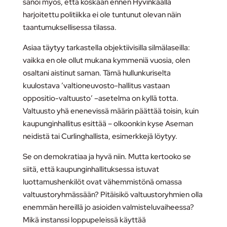
sanoi myös, että koskaan ennen Hyvinkäällä
harjoitettu politiikka ei ole tuntunut olevan näin
taantumuksellisessa tilassa.
Asiaa täytyy tarkastella objektiivisilla silmälaseilla:
vaikka en ole ollut mukana kymmeniä vuosia, olen
osaltani aistinut saman. Tämä hullunkuriselta
kuulostava ’valtioneuvosto-hallitus vastaan
oppositio-valtuusto’ –asetelma on kyllä totta.
Valtuusto yhä enenevissä määrin päättää toisin, kuin
kaupunginhallitus esittää – olkoonkin kyse Aseman
neidistä tai Curlinghallista, esimerkkejä löytyy.
Se on demokratiaa ja hyvä niin. Mutta kertooko se
siitä, että kaupunginhallituksessa istuvat
luottamushenkilöt ovat vähemmistönä omassa
valtuustoryhmässään? Pitäisikö valtuustoryhmien olla
enemmän hereillä jo asioiden valmisteluvaiheessa?
Mikä instanssi loppupeleissä käyttää