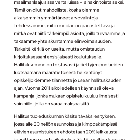
maailmanlaajuisissa vertailuissa – ainakin toistaiseksi.
Tämä on ollut mahdollista, koska olemme
aikaisemmin ymmärtäneet arvovalintoja
tehdessämme, mihin meidän on panostettava ja
mitkä ovat niitä tärkeimpiä asioita, joilla turvaamme ja
takaamme yhteiskuntamme elinvoimaisuuden.
Tärkeitä kärkiä on useita, mutta omistaudun
kirjoituksessani ensisijaisesti koulutukselle.
Hallituksemme on toistuvasti ja tiettyjen puolueiden
luotsaamana määrätietoisesti heikentänyt
opiskelijoidemme tilannetta jo usean hallituskauden
ajan. Vuonna 2011 alkoi edelleen käynnissä oleva
kampanja, jonka mukaan opiskelu kuuluu ilmeisesti
vain niille, joilla on varaa maksaa siitä.
Hallitus tuo eduskunnan käsiteltäväksi esityksen,
jossa alle 20 neliön asunnoissa ja kimppakämpissä
elävien asumistukeen ehdotetaan 20% leikkausta
tavoitteena saada aikaiseksi säästöjä valtion kassaan.