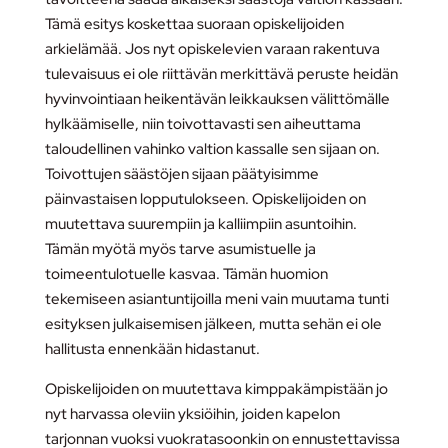
Tämä esitys koskettaa suoraan opiskelijoiden
arkielämää. Jos nyt opiskelevien varaan rakentuva
tulevaisuus ei ole riittävän merkittävä peruste heidän
hyvinvointiaan heikentävän leikkauksen välittömälle
hylkäämiselle, niin toivottavasti sen aiheuttama
taloudellinen vahinko valtion kassalle sen sijaan on.
Toivottujen säästöjen sijaan päätyisimme
päinvastaisen lopputulokseen. Opiskelijoiden on
muutettava suurempiin ja kalliimpiin asuntoihin.
Tämän myötä myös tarve asumistuelle ja
toimeentulotuelle kasvaa. Tämän huomion
tekemiseen asiantuntijoilla meni vain muutama tunti
esityksen julkaisemisen jälkeen, mutta sehän ei ole
hallitusta ennenkään hidastanut.
Opiskelijoiden on muutettava kimppakämpistään jo
nyt harvassa oleviin yksiöihin, joiden kapelon
tarjonnan vuoksi vuokratasoonkin on ennustettavissa