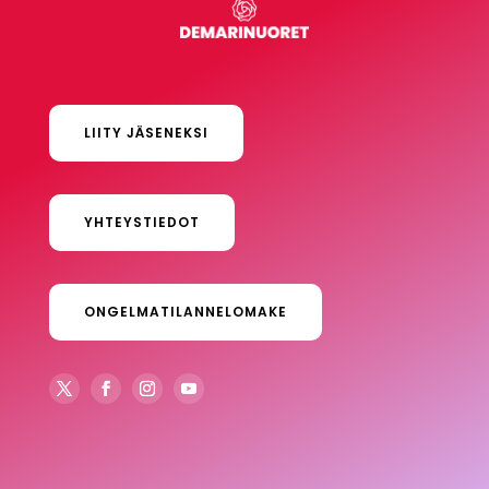
LIITY JÄSENEKSI
YHTEYSTIEDOT
ONGELMATILANNELOMAKE