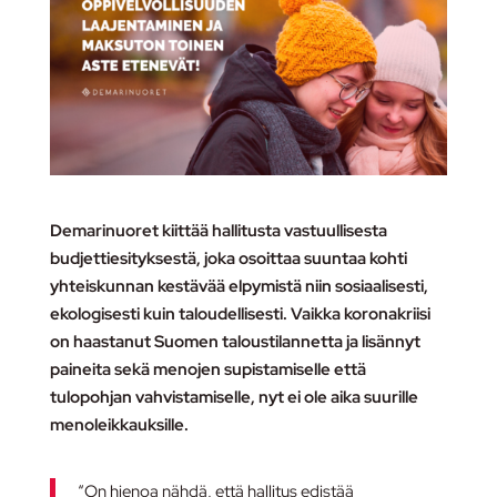
Demarinuoret kiittää hallitusta vastuullisesta
budjettiesityksestä, joka osoittaa suuntaa kohti
yhteiskunnan kestävää elpymistä niin sosiaalisesti,
ekologisesti kuin taloudellisesti. Vaikka koronakriisi
on haastanut Suomen taloustilannetta ja lisännyt
paineita sekä menojen supistamiselle että
tulopohjan vahvistamiselle, nyt ei ole aika suurille
menoleikkauksille.
“On hienoa nähdä, että hallitus edistää