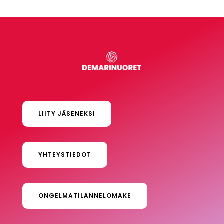
LIITY JÄSENEKSI
YHTEYSTIEDOT
ONGELMATILANNELOMAKE