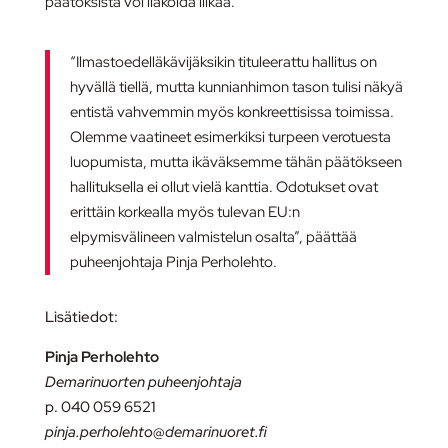
päätöksistä voi ilakoida liikaa.
“Ilmastoedelläkävijäksikin tituleerattu hallitus on
hyvällä tiellä, mutta kunnianhimon tason tulisi näkyä
entistä vahvemmin myös konkreettisissa toimissa.
Olemme vaatineet esimerkiksi turpeen verotuesta
luopumista, mutta ikäväksemme tähän päätökseen
hallituksella ei ollut vielä kanttia. Odotukset ovat
erittäin korkealla myös tulevan EU:n
elpymisvälineen valmistelun osalta”, päättää
puheenjohtaja Pinja Perholehto.
Lisätiedot:
Pinja Perholehto
Demarinuorten puheenjohtaja
p. 040 059 6521
pinja.perholehto@demarinuoret.fi