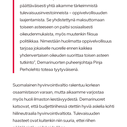
päättäväisesti yhtä aikamme tärkeimmistä
tulevaisuusinvestoinneista – oppivelvollisuuden
laajentamista. Se yhdistettynä maksuttomaan
toiseen asteeseen on paitsi sosiaalisesti
oikeudenmukaista, myös muutenkin fiksua
politiikkaa. Nimestään huolimatta oppivelvollisuus
tarjoaa jokaiselle nuorelle ennen kaikkea
yhdenvertaisen oikeuden suorittaa toisen asteen
tutkinto”, Demarinuorten puheenjohtaja Pinja
Perholehto toteaa tyytyväisenä.
Suomalainen hyvinvointivaltio rakentuu korkean
osaamistason varaan, mutta aikaamme varjostaa
myös huoli ilmaston kestävyydestä. Demarinuoret
katsovat, että budjettiriihessä otettiin hyviä askelia kohti
hiilineutraalia hyvinvointivaltiota. Tulevaisuuden
haasteet ovat kuitenkin niin suuria, ettei riihen