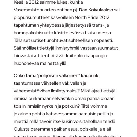
Kesällä 2012 saimme lukea, kuinka
Vasemmistonuorten entinen pj.
Dan Koivulaakso
sai
pippurisumutteet kasvoilleen North Pride 2012
tapahtuman yhteydessä järjestetyssä trans- ja
homopakolaisuutta käsittelevässä tilaisuudessa.
Tällaiset uutiset unohtuvat suhteellisen nopeasti.
Säännölliset tiettyjä ihmisryhmiä vastaan suunnatut
lainvastaiset teot pitävät kuitenkin kaupungin
huononevaa mainetta yllä.
Onko tämä”pohjoisen valkoinen” kaupunki
taantumassa vähitellen väkivallan ja
vähemmistövihan ilmiintymäksi? Mikä ajaa tiettyjä
ihmisiä purkamaan selvästikin omaa pahaa oloaan
toisiin ihmisiin nyrkein ja potkuin? Tätä voimme
jokainen pohtia katsoessamme aamuisin peiliin ja
miettiä millä tavoin itse kukin voisi tahollaan tehdä
Oulusta paremman paikan asua, opiskella ja elää
omina itsenämme. Pinnan alla kuohuvalle ihmisvihalle