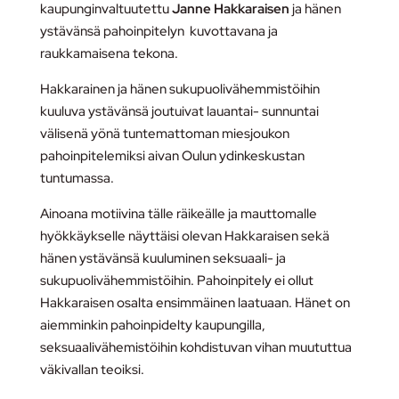
kaupunginvaltuutettu
Janne Hakkaraisen
ja hänen
ystävänsä pahoinpitelyn kuvottavana ja
raukkamaisena tekona.
Hakkarainen ja hänen sukupuolivähemmistöihin
kuuluva ystävänsä joutuivat lauantai- sunnuntai
välisenä yönä tuntemattoman miesjoukon
pahoinpitelemiksi aivan Oulun ydinkeskustan
tuntumassa.
Ainoana motiivina tälle räikeälle ja mauttomalle
hyökkäykselle näyttäisi olevan Hakkaraisen sekä
hänen ystävänsä kuuluminen seksuaali- ja
sukupuolivähemmistöihin. Pahoinpitely ei ollut
Hakkaraisen osalta ensimmäinen laatuaan. Hänet on
aiemminkin pahoinpidelty kaupungilla,
seksuaalivähemistöihin kohdistuvan vihan muututtua
väkivallan teoiksi.