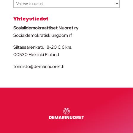
Arkisto
Yhteystiedot
Sosialidemokraattiset Nuoret ry
Socialdemokratisk ungdom rf
Siltasaarenkatu 18-20 C 6 krs.
00530 Helsinki Finland
toimisto@demarinuoret.fi