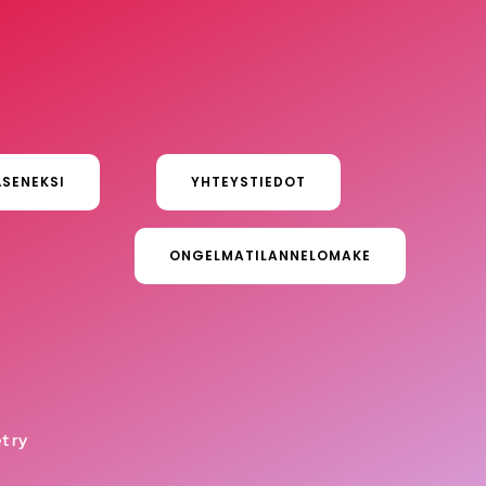
ÄSENEKSI
YHTEYSTIEDOT
ONGELMATILANNELOMAKE
t ry