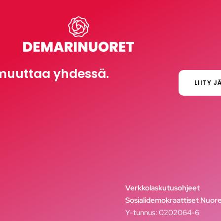
muuttaa yhdessä.
LIITY J
Verkkolaskutusohjeet
Sosialidemokraattiset Nuore
Y-tunnus: 0202064-6