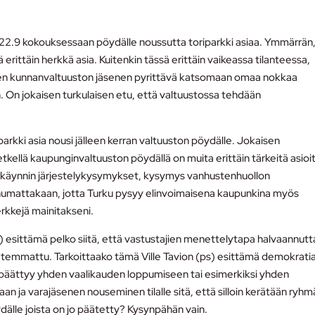
 22.9 kokouksessaan pöydälle noussutta toriparkki asiaa. Ymmärrän
 erittäin herkkä asia. Kuitenkin tässä erittäin vaikeassa tilanteessa,
kaisen kunnanvaltuuston jäsenen pyrittävä katsomaan omaa nokkaa
. On jokaisen turkulaisen etu, että valtuustossa tehdään
arkki asia nousi jälleen kerran valtuuston pöydälle. Jokaisen
etkellä kaupunginvaltuuston pöydällä on muita erittäin tärkeitä asioi
lunkäynnin järjestelykysymykset, kysymys vanhustenhuollon
uhumattakaan, jotta Turku pysyy elinvoimaisena kaupunkina myös
rkkejä mainitakseni.
 esittämä pelko siitä, että vastustajien menettelytapa halvaannutt
 temmattu. Tarkoittaako tämä Ville Tavion (ps) esittämä demokrati
a päättyy yhden vaalikauden loppumiseen tai esimerkiksi yhden
 ja varajäsenen nouseminen tilalle sitä, että silloin kerätään ryhm
dälle joista on jo päätetty? Kysynpähän vain.