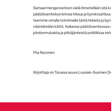
Samaan hengenvetoon vielä ihmetellään sitä kun 
päätöksentekoa leimaa hitaus ja byrokraattisu
teemme omalla toiminnalla tästä hidasta ja byro
vääntämään kättä. Kaikessa päätöksenteossa ol
johdonmukaista ja pitkäjänteistä politiikkaa te
Piia Noronen
Kirjoittaja on Turussa asuva Lounais-Suomen 