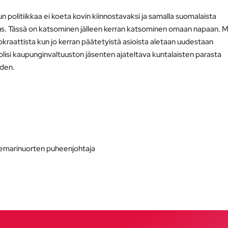
politiikkaa ei koeta kovin kiinnostavaksi ja samalla suomalaista
us. Tässä on katsominen jälleen kerran katsominen omaan napaan. 
kraattista kun jo kerran päätetyistä asioista aletaan uudestaan
isi kaupunginvaltuuston jäsenten ajateltava kuntalaisten parasta
hden.
Demarinuorten puheenjohtaja