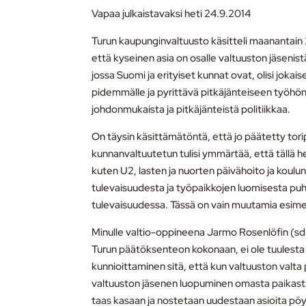
Vapaa julkaistavaksi heti 24.9.2014
Turun kaupunginvaltuusto käsitteli maanantain
että kyseinen asia on osalle valtuuston jäsenistä
jossa Suomi ja erityiset kunnat ovat, olisi jo
pidemmälle ja pyrittävä pitkäjänteiseen työhön
johdonmukaista ja pitkäjänteistä politiikkaa.
On täysin käsittämätöntä, että jo päätetty torip
kunnanvaltuutetun tulisi ymmärtää, että tällä h
kuten U2, lasten ja nuorten päivähoito ja kou
tulevaisuudesta ja työpaikkojen luomisesta p
tulevaisuudessa. Tässä on vain muutamia esime
Minulle valtio-oppineena Jarmo Rosenlöfin (sd)
Turun päätöksenteon kokonaan, ei ole tuulesta
kunnioittaminen sitä, että kun valtuuston valt
valtuuston jäsenen luopuminen omasta paikastaan
taas kasaan ja nostetaan uudestaan asioita pöy