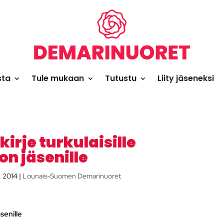
sta
Tule mukaan
Tutustu
Liity jäseneksi
kirje turkulaisille
n jäsenille
, 2014
|
Lounais-Suomen Demarinuoret
senille