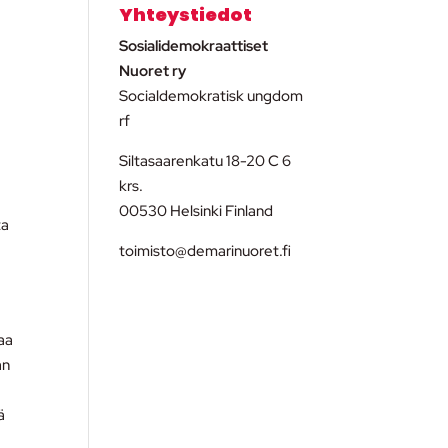
Yhteystiedot
Sosialidemokraattiset
,
Nuoret ry
Socialdemokratisk ungdom
rf
Siltasaarenkatu 18-20 C 6
krs.
00530 Helsinki Finland
ta
toimisto@demarinuoret.fi
aa
an
ä