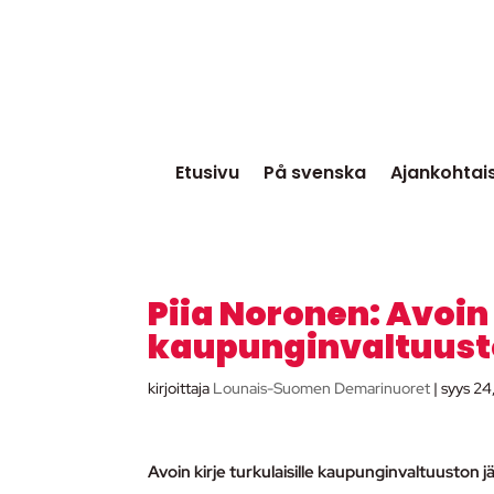
Etusivu
På svenska
Ajankohtai
Piia Noronen: Avoin 
kaupunginvaltuusto
kirjoittaja
Lounais-Suomen Demarinuoret
|
syys 24
Avoin kirje turkulaisille kaupunginvaltuuston jä