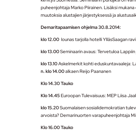
kehitys Suomessa. Seminaarin puhujiksi on var
puheenjohtaja Marko Piirainen. Lisäksi mukana
muutoksia alustajien järjestyksessä ja alustusai
Demaritapaamisen ohjelma 30.8.2014:
klo 12.00
lounas tarjolla hotelli YlläsSaagan rav
klo 13.00
Seminaarin avaus: Tervetuloa Lappiin j
klo 13.10
Askelmerkit kohti eduskuntavaaleja: La
n. klo
14.00
alkaen Reijo Paananen
Klo 14.30 Tauko
Klo 14.45
Euroopan Tulevaisuus: MEP Liisa Jaa
klo 15.20
Suomalaisen sosialidemokratian tuleva
arvoista? Demarinuorten varapuheenjohtaja Mik
Klo 16.00 Tauko