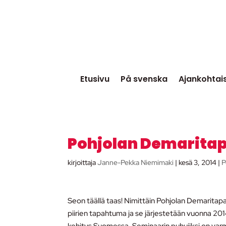
Etusivu
På svenska
Ajankohtai
Pohjolan Demaritap
kirjoittaja
Janne-Pekka Niemimaki
|
kesä 3, 2014
|
P
Seon täällä taas! Nimittäin Pohjolan Demarita
piirien tapahtuma ja se järjestetään vuonna 2