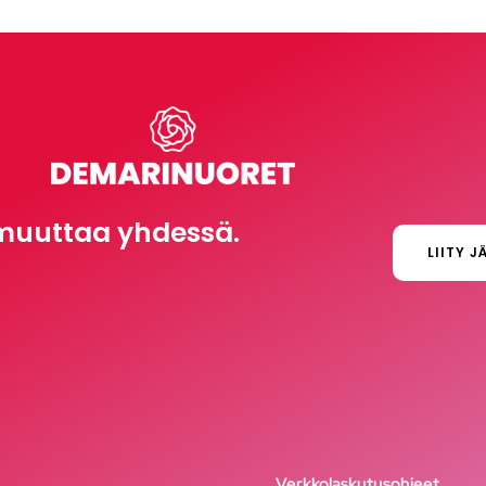
muuttaa yhdessä.
LIITY J
Verkkolaskutusohjeet