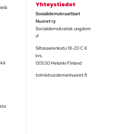
Yhteystiedot
ielä
Sosialidemokraattiset
Nuoret ry
Socialdemokratisk ungdom
rf
Siltasaarenkatu 18-20 C 6
krs.
ekä
00530 Helsinki Finland
toimisto@demarinuoret.fi
ista