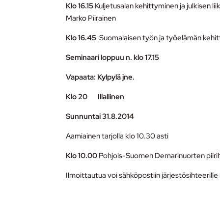
Klo 16.15
Kuljetusalan kehittyminen ja julkisen l
Marko Piirainen
Klo 16.45
Suomalaisen työn ja työelämän kehitt
Seminaari loppuu n. klo 17.15
Vapaata: Kylpylä jne.
Klo 20 Illallinen
Sunnuntai 31.8.2014
Aamiainen tarjolla klo 10.30 asti
Klo 10.00
Pohjois-Suomen Demarinuorten piirih
Ilmoittautua voi sähköpostiin järjestösihteeri