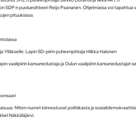
mistunut JHL:n puheenjohtaja Jarkko Eloranta ja sekä AKT:n
 on SDP:n puoluesihteeri Reijo Paananen. Ohjelmassa voi tapahtua v
kojen pituuksissa.
intolassa
a Ylläkselle: Lapin SD-piirin puheenjohtaja Hilkka Halonen
pin vaalipiirin kansanedustaja ja Oulun vaalipiirin kansanedustajat s
konsaari
isuus: Miten nuoret kiinnostuvat politiikasta ja sosialidemokraattis
kel Näkkäläjärvi.