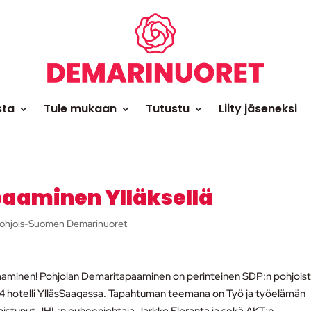
sta
Tule mukaan
Tutustu
Liity jäseneksi
aaminen Ylläksellä
ohjois-Suomen Demarinuoret
paaminen! Pohjolan Demaritapaaminen on perinteinen SDP:n pohjois
014 hotelli YlläsSaagassa. Tapahtuman teemana on Työ ja työelämän