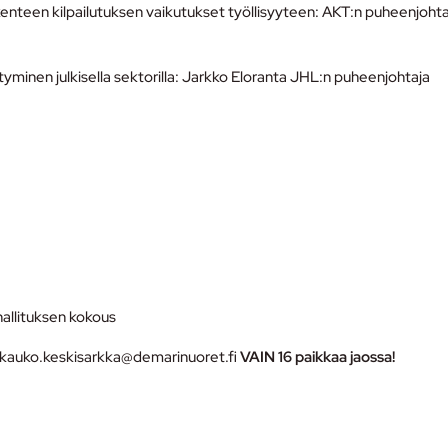
iikenteen kilpailutuksen vaikutukset työllisyyteen: AKT:n puheenjoht
yminen julkisella sektorilla: Jarkko Eloranta JHL:n puheenjohtaja
allituksen kokous
lle kauko.keskisarkka@demarinuoret.fi
VAIN 16 paikkaa jaossa!