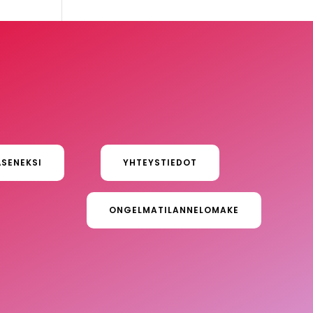
ÄSENEKSI
YHTEYSTIEDOT
ONGELMATILANNELOMAKE