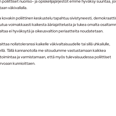
 poliittiset nuoriso- ja opiskelijajärjestöt emme hyväksy suuntaa, jo
aan väkivallalla.
ovakin poliittinen keskustelu tapahtuu sivistyneesti, demokraatti
utua voimakkaasti kaikesta ääriajattelusta ja tukea omalta osalta
altaa ei hyväksytä ja oikeusvaltion periaatteita noudatetaan.
ttaa nollatoleranssi kaikelle väkivaltaisuudelle tai sillä uhkailulle,
skellä. Tällä kannanotolla me sitoudumme vastustamaan kaikkea
a toimintaa ja varmistamaan, että myös tulevaisuudessa poliittiset
arvoaan kunnioittaen.