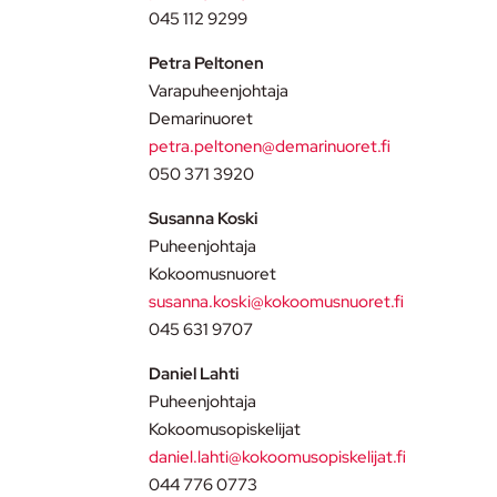
045 112 9299
Petra Peltonen
Varapuheenjohtaja
Demarinuoret
petra.peltonen@demarinuoret.fi
050 371 3920
Susanna Koski
Puheenjohtaja
Kokoomusnuoret
susanna.koski@kokoomusnuoret.fi
045 631 9707
Daniel Lahti
Puheenjohtaja
Kokoomusopiskelijat
daniel.lahti@kokoomusopiskelijat.fi
044 776 0773