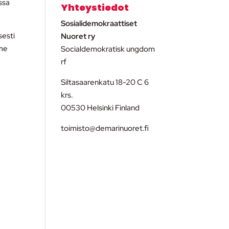
ssa
Yhteystiedot
Sosialidemokraattiset
sesti
Nuoret ry
mme
Socialdemokratisk ungdom
rf
Siltasaarenkatu 18-20 C 6
krs.
00530 Helsinki Finland
toimisto@demarinuoret.fi