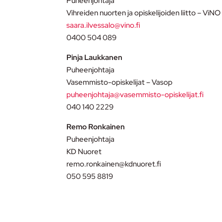
Puheenjohtaja
Vihreiden nuorten ja opiskelijoiden liitto – ViNO
saara.ilvessalo@vino.fi
0400 504 089
Pinja Laukkanen
Puheenjohtaja
Vasemmisto-opiskelijat – Vasop
puheenjohtaja@vasemmisto-opiskelijat.fi
040 140 2229
Remo Ronkainen
Puheenjohtaja
KD Nuoret
remo.ronkainen@kdnuoret.fi
050 595 8819