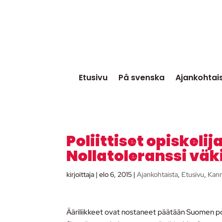
Etusivu
På svenska
Ajankohtai
Poliittiset opiskelij
Nollatoleranssi väki
kirjoittaja
|
elo 6, 2015
|
Ajankohtaista
,
Etusivu
,
Kan
Ääriliikkeet ovat nostaneet päätään Suomen polii