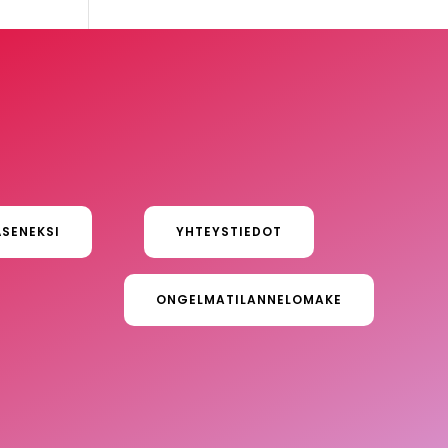
ÄSENEKSI
YHTEYSTIEDOT
ONGELMATILANNELOMAKE