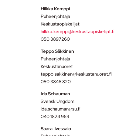
Hilkka Kemppi
Puheenjohtaja
Keskustaopiskelijat
hilkka.kemppi@keskustaopiskelijat.fi
050 3897260
Teppo Säkkinen
Puheenjohtaja
Keskustanuoret
teppo.sakkinen@keskustanuoret.fi
050 3846 820
Ida Schauman
Svensk Ungdom
ida.schauman@su.fi
040 1824 969
Saara Ilvessalo