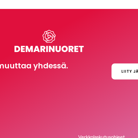
muuttaa yhdessä.
LIITY J
Verkkolaskutusohjeet