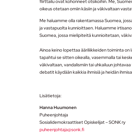
flirttailu ovat kohonneet otsikoihin. Me, Suomen
oikeus otetaan omiin käsiin ja väkivaltaan vastat
Me haluamme olla rakentamassa Suomea, jossa k
ja vastapuolta kunnioittaen. Haluamme irtisano
Suomea, jossa mielipiteitä kunnioitetaan, väkiv
Ainoa keino lopettaa ääriliikkeiden toiminta on lai
tapahtui se sitten oikealla, vasemmalla tai ke
väkivaltaan, vandalismiin tai uhkailuun johtava
debatit käydään kaikkia ihmisiä ja heidän ihmis
Lisätietoja:
Hanna Huumonen
Puheenjohtaja
Sosialidemokraattiset Opiskelijat – SONK ry
puheenjohtaja@sonk.fi