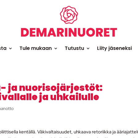
sta
Tule mukaan
Tutustu
Liity jäseneksi
a- ja nuorisojärjestöt:
vallalle ja uhkailulle
nanotto
ttisella kentällä. Väkivaltaisuudet, uhkaava retoriikka ja ääriajattel