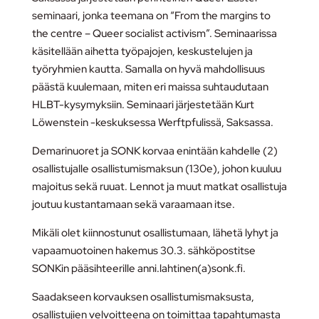
seminaari, jonka teemana on “From the margins to
the centre – Queer socialist activism”. Seminaarissa
käsitellään aihetta työpajojen, keskustelujen ja
työryhmien kautta. Samalla on hyvä mahdollisuus
päästä kuulemaan, miten eri maissa suhtaudutaan
HLBT-kysymyksiin. Seminaari järjestetään Kurt
Löwenstein -keskuksessa Werftpfulissä, Saksassa.
Demarinuoret ja SONK korvaa enintään kahdelle (2)
osallistujalle osallistumismaksun (130e), johon kuuluu
majoitus sekä ruuat. Lennot ja muut matkat osallistuja
joutuu kustantamaan sekä varaamaan itse.
Mikäli olet kiinnostunut osallistumaan, lähetä lyhyt ja
vapaamuotoinen hakemus 30.3. sähköpostitse
SONKin pääsihteerille anni.lahtinen(a)sonk.fi.
Saadakseen korvauksen osallistumismaksusta,
osallistujien velvoitteena on toimittaa tapahtumasta