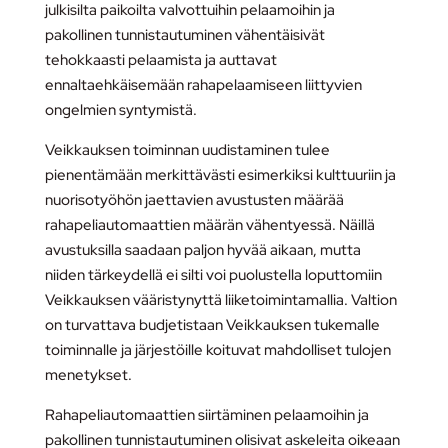
julkisilta paikoilta valvottuihin pelaamoihin ja
pakollinen tunnistautuminen vähentäisivät
tehokkaasti pelaamista ja auttavat
ennaltaehkäisemään rahapelaamiseen liittyvien
ongelmien syntymistä.
Veikkauksen toiminnan uudistaminen tulee
pienentämään merkittävästi esimerkiksi kulttuuriin ja
nuorisotyöhön jaettavien avustusten määrää
rahapeliautomaattien määrän vähentyessä. Näillä
avustuksilla saadaan paljon hyvää aikaan, mutta
niiden tärkeydellä ei silti voi puolustella loputtomiin
Veikkauksen vääristynyttä liiketoimintamallia. Valtion
on turvattava budjetistaan Veikkauksen tukemalle
toiminnalle ja järjestöille koituvat mahdolliset tulojen
menetykset.
Rahapeliautomaattien siirtäminen pelaamoihin ja
pakollinen tunnistautuminen olisivat askeleita oikeaan