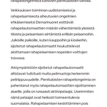
rahapeliongelmista kärsivien pienituloisten varoilla.
Veikkauksen toiminnan uudistamiseksi ja
rahapelaamisesta aiheutuvien ongelmien
ehkäisemiseksi Demarinuoret esittävät
rahapeliautomaattien määrän vähentämistä yleisistä
tiloista ja pelaamisen siirtämistä erillisiin pelaamoihin.
Julkisille paikoille, kuten kauppoihin ja kioskeihin,
sijoitetut rahapeliautomaatit houkuttelevat
aloittamaan rahapelaamisen nopeiden voittojen
toivossa.
Arkiympäristöön sijoitetut rahapeliautomaatit
altistavat tutkitusti muita pelimuotoja herkemmin
peliriippuvuudelle. Pienituloisten rahapeliongelmia on
pahentanut myös rahapeliautomaattien sijoittaminen
alueille, joilla on runsaasti aktiivipelaajia. Useimmiten
nämä pelaajat ovat heikosti toimeentulevia
suomalaisia. Rahapelaamisen keskittäminen pois