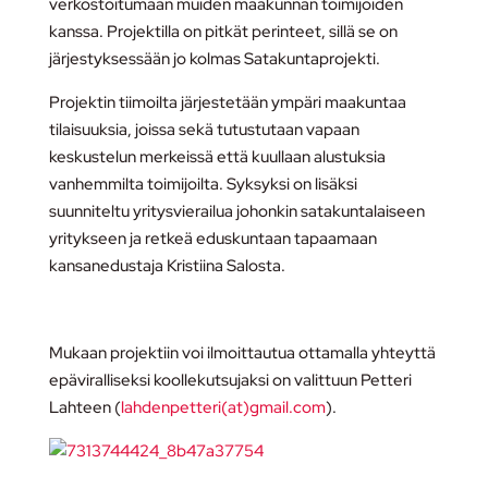
verkostoitumaan muiden maakunnan toimijoiden
kanssa. Projektilla on pitkät perinteet, sillä se on
järjestyksessään jo kolmas Satakuntaprojekti.
Projektin tiimoilta järjestetään ympäri maakuntaa
tilaisuuksia, joissa sekä tutustutaan vapaan
keskustelun merkeissä että kuullaan alustuksia
vanhemmilta toimijoilta. Syksyksi on lisäksi
suunniteltu yritysvierailua johonkin satakuntalaiseen
yritykseen ja retkeä eduskuntaan tapaamaan
kansanedustaja Kristiina Salosta.
Mukaan projektiin voi ilmoittautua ottamalla yhteyttä
epäviralliseksi koollekutsujaksi on valittuun Petteri
Lahteen (
lahdenpetteri(at)gmail.com
).