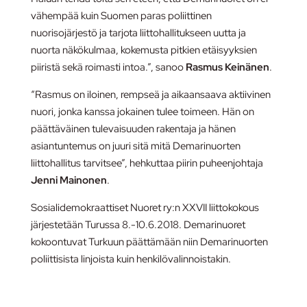
vähempää kuin Suomen paras poliittinen
nuorisojärjestö ja
tarjota liittohallitukseen uutta ja
nuorta näkökulmaa, kokemusta pitkien etäisyyksien
piiristä sekä roimasti intoa.
”, sanoo
Rasmus Keinänen
.
“Rasmus on iloinen, rempseä ja aikaansaava aktiivinen
nuori, jonka kanssa jokainen tulee toimeen. Hän on
päättäväinen tulevaisuuden rakentaja ja hänen
asiantuntemus on juuri sitä mitä Demarinuorten
liittohallitus tarvitsee”, hehkuttaa piirin puheenjohtaja
Jenni Mainonen
.
Sosialidemokraattiset Nuoret ry:n XXVII liittokokous
järjestetään Turussa 8.-10.6.2018.
Demarinuoret
kokoontuvat Turkuun päättämään niin Demarinuorten
poliittisista linjoista kuin henkilövalinnoistakin.