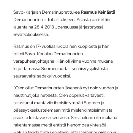
Savo-Karjalan Demarinuoret tukee
Rasmus Keinästä
Demarinuorten liittohallitukseen. Asiasta päätettiin
lauantaina 28.4.2018 Joensuussa järjestetyssä
kevätkokouksessa.
Rasmus on 17-vuotias lukiolainen Kuopiosta ja hän
toimii Savo-Karjalan Demarinuorten
varapuheenjohtajana. Hän oli viime vuonna mukana
kirjoittamassa Suomen uutta itsenäisyysjulistusta
seuraavaksi sadaksi vuodeksi.
“
Olen ollut Demarinuorten jäsenenä nyt noin vuoden ja
nauttinut joka hetkestä. Olen oppinut valtavasti,
tutustunut mahtaviin ihmisiin ympäri Suomen ja
päässyt keskustelemaan mitä mielenkiintoisimmista
asioista loistavassa seurassa. Siksi haluan olla mukana
rakentamassa meitä entistä hienompaa yhteisöä.
Haluan tehdä töitä sen eteen, että Demarinuoret on ei